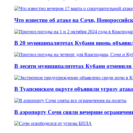
Что известно об атаке на Сочи, Новороссийск
В 20 муниципалитетах Кубани вновь объявил
В десяти муниципалитетах Кубани отменили 
В Туапсинском округе объявили угрозу атак
В аэропорту Сочи сняли вечерние ограничени