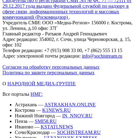
Свидетельство о регистрации СМИ ЭЛ № ФС 77 — 72111 от
29.12.2017 года выдано Федеральной службой по надзору в
сфере связи, информационных технологий и массовых
коммуникаций (Роскомнадзор)
.
Учредитель СМИ: ООО «Медиа-Регион» 156000 г. Кострома,
ул. Ленина, д.10 офис 37Г
Главный редактор - Ратьков Андрей Геннадьевич
Адрес редакции: 354002, г. Сочи, улица Черноморская, д. 15,
офис 102
Телефон редакции: +7 (915) 908 33 00, +7 (862) 555 13 15
Адрес электронной почты редакции:
info@sochistream.ru
Согласие на обработку персональных данных
Политика по защите персональных данных
О
НАРОДНОЙ МЕДИА-ГРУППЕ
Все порталы
НМГ:
Астрахань —
ASTRAKHAN.ONLINE
Кострома —
K1NEWS.RU
Нижний Новгород —
IN_NNOV.RU
Пенза —
SMI58.RU
Иваново —
KSTATI.NEWS
Сочи/Краснодар —
SOCHISTREAM.RU
Ульяновск —
ULYANOVSK.EXPRESS