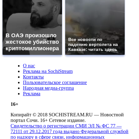
В ОАЭ произошло
Все новости по
жестокое убийство
падению вертолета на
криптомиллионера
Кавказе: читать здесь
О нас
Реклама на SochiStream
Контакты
Пользовательское соглашение
Народная медиа-группа
Реклама
16+
Копирайт © 2018 SOCHISTREAM.RU — Новостной
портал Сочи. 16+ Сетевое издание.
Свидетельство о регистрации СМИ ЭЛ № ФС 77 —
72111 от 29.12.2017 года выдано Федеральной службой
по надзору в сфере связи, информационных