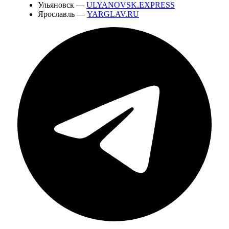
Ульяновск —
ULYANOVSK.EXPRESS
Ярославль —
YARGLAV.RU