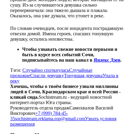
сушу. Из-за случившегося девушка сильно
перенервничала: она тяжело дышала и плакала.
Оказалось, она уже думала, что утонет в реке.
По словам очевидцев, после инцидента пострадавшую
отвезли домой. Имена героев, спасших тонувшую
девушку, остались неизвестны.
Чтобы узнавать свежие новости первыми и
быть в курсе всех событий Сочи,
подписывайтесь на наш канал в
Яндекс Дзен
.
Тэги:
Случайно споткнулась
Случайные
прохожие
Спасли девушку
Тонувшая девушка
Упала в
реку
Хочешь, чтобы о твоём бизнесе узнали миллионы
людей в Сочи, Краснодарском крае и всей России -
кликай сюда.
Sochistream.ru - ведущий новостной
интернет-портал Юга страны.
Руководитель отдела продаж
Самохвалов Василий
Викторович
+7 (999) 784-45-
35
sochistream.reklama.rop@gmail.com
Узнать условия
размещения