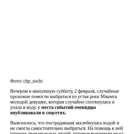
Фото: chp_sochi
Вечером в минувшую субботу, 2 февраля, случайные
прохожие помогли выбраться из устья реки Мзымта
молодой девушке, которая случайно споткнулась и
упала в воду.
с места событий очевидцы
опубликовали в соцсетях.
Выяснилось, что пострадавшая захлебнулась водой и
не смогла самостоятельно выбраться. На помощь к ней
пришли двое молодых людей, которые вытащили ее на