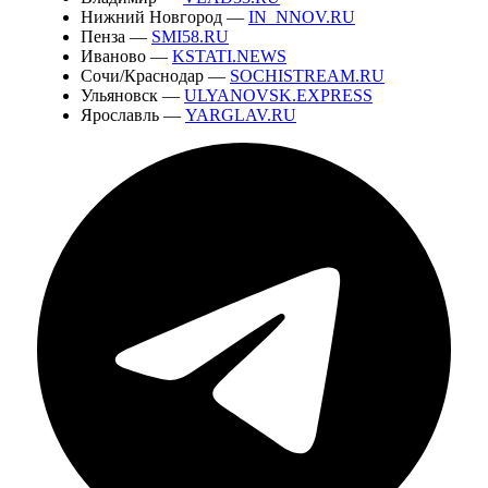
Нижний Новгород —
IN_NNOV.RU
Пенза —
SMI58.RU
Иваново —
KSTATI.NEWS
Сочи/Краснодар —
SOCHISTREAM.RU
Ульяновск —
ULYANOVSK.EXPRESS
Ярославль —
YARGLAV.RU