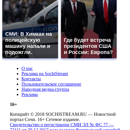
СМИ: В Химках на
полицейскую
Где будет встреча
машину напали и
президентов США
подожгли.
и России: Европа?
О нас
Реклама на SochiStream
Контакты
Пользовательское соглашение
Народная медиа-группа
Реклама
16+
Копирайт © 2018 SOCHISTREAM.RU — Новостной
портал Сочи. 16+ Сетевое издание.
Свидетельство о регистрации СМИ ЭЛ № ФС 77 —
72111 от 29.12.2017 года выдано Федеральной службой