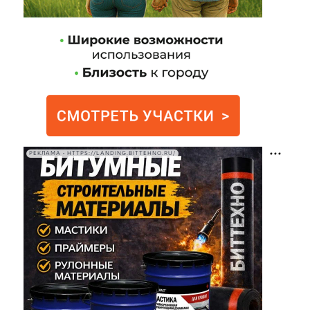
РЕКЛАМА • HTTPS://LANDING.BITTEHNO.RU/