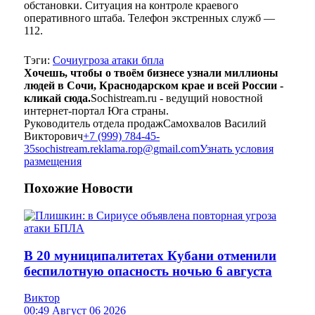
обстановки. Ситуация на контроле краевого
оперативного штаба. Телефон экстренных служб —
112.
Тэги:
Сочи
угроза атаки бпла
Хочешь, чтобы о твоём бизнесе узнали миллионы
людей в Сочи, Краснодарском крае и всей России -
кликай сюда.
Sochistream.ru - ведущий новостной
интернет-портал Юга страны.
Руководитель отдела продаж
Самохвалов Василий
Викторович
+7 (999) 784-45-
35
sochistream.reklama.rop@gmail.com
Узнать условия
размещения
Похожие
Новости
В 20 муниципалитетах Кубани отменили
беспилотную опасность ночью 6 августа
Виктор
00:49 Август 06 2026