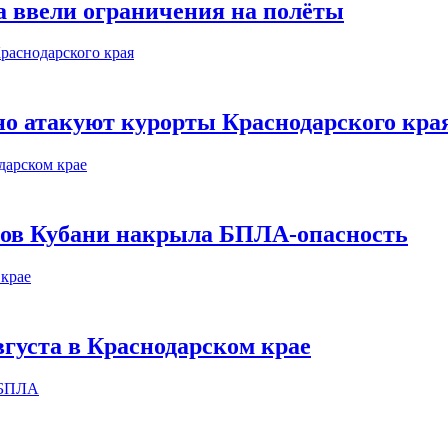
а ввели ограничения на полёты
о атакуют курорты Краснодарского кра
етов Кубани накрыла БПЛА-опасность
вгуста в Краснодарском крае