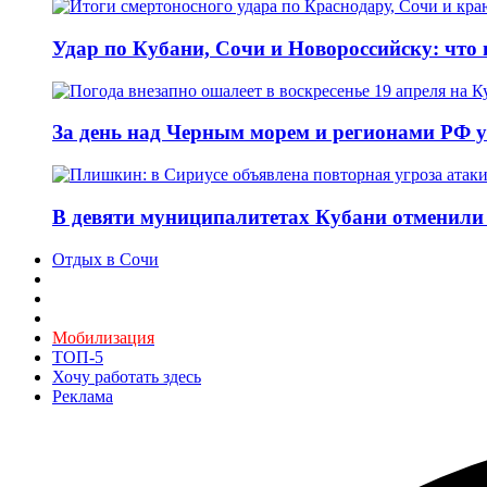
Удар по Кубани, Сочи и Новороссийску: что и
За день над Черным морем и регионами РФ 
В девяти муниципалитетах Кубани отменили 
Отдых в Сочи
Мобилизация
ТОП-5
Хочу работать здесь
Реклама