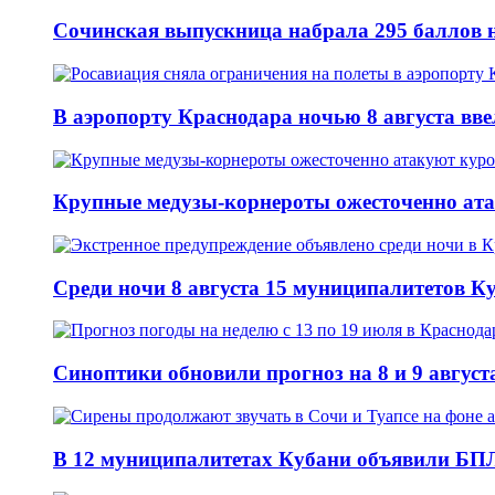
Сочинская выпускница набрала 295 баллов н
В аэропорту Краснодара ночью 8 августа вв
Крупные медузы-корнероты ожесточенно ат
Среди ночи 8 августа 15 муниципалитетов 
Синоптики обновили прогноз на 8 и 9 август
В 12 муниципалитетах Кубани объявили БПЛ