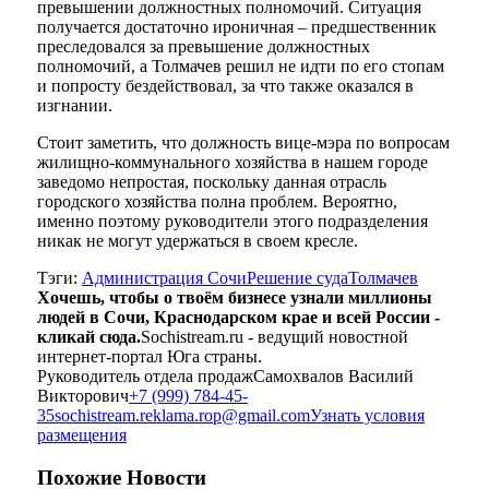
превышении должностных полномочий. Ситуация
получается достаточно ироничная – предшественник
преследовался за превышение должностных
полномочий, а Толмачев решил не идти по его стопам
и попросту бездействовал, за что также оказался в
изгнании.
Стоит заметить, что должность вице-мэра по вопросам
жилищно-коммунального хозяйства в нашем городе
заведомо непростая, поскольку данная отрасль
городского хозяйства полна проблем. Вероятно,
именно поэтому руководители этого подразделения
никак не могут удержаться в своем кресле.
Тэги:
Администрация Сочи
Решение суда
Толмачев
Хочешь, чтобы о твоём бизнесе узнали миллионы
людей в Сочи, Краснодарском крае и всей России -
кликай сюда.
Sochistream.ru - ведущий новостной
интернет-портал Юга страны.
Руководитель отдела продаж
Самохвалов Василий
Викторович
+7 (999) 784-45-
35
sochistream.reklama.rop@gmail.com
Узнать условия
размещения
Похожие
Новости