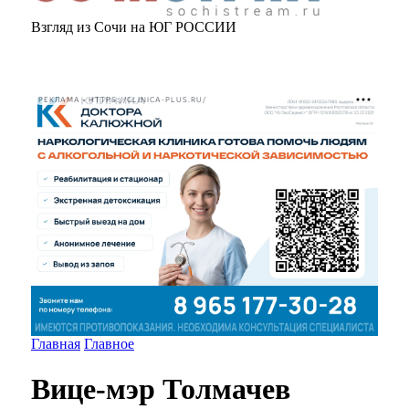
Взгляд из Сочи на ЮГ РОССИИ
РЕКЛАМА • HTTPS://CLINICA-PLUS.RU/
Главная
Главное
Вице-мэр Толмачев