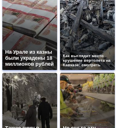
На Урале из казны
Как выглядит место
были украдены 18
крушение вертолета на
миллионов рублей
Кавказе: смотреть
Такую зиму в
Не ешьте эту