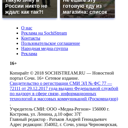
России никто не
готовую еду из
ждал: как так?!
магазина: список
О нас
Реклама на SochiStream
Контакты
Пользовательское соглашение
Народная медиа-группа
Реклама
16+
Копирайт © 2018 SOCHISTREAM.RU — Новостной
портал Сочи. 16+ Сетевое издание.
Свидетельство о регистрации СМИ ЭЛ № ФС 77 —
72111 от 29.12.2017 года выдано Федеральной службой
по надзору в сфере связи, информационных
технологий и массовых коммуникаций (Роскомнадзор)
.
Учредитель СМИ: ООО «Медиа-Регион» 156000 г.
Кострома, ул. Ленина, д.10 офис 37Г
Главный редактор - Ратьков Андрей Геннадьевич
Адрес редакции: 354002, г. Сочи, улица Черноморская,