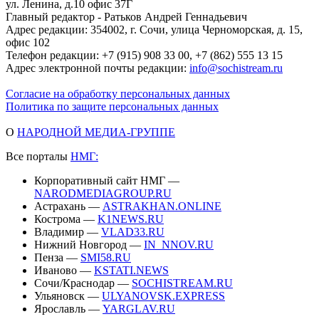
ул. Ленина, д.10 офис 37Г
Главный редактор - Ратьков Андрей Геннадьевич
Адрес редакции: 354002, г. Сочи, улица Черноморская, д. 15,
офис 102
Телефон редакции: +7 (915) 908 33 00, +7 (862) 555 13 15
Адрес электронной почты редакции:
info@sochistream.ru
Согласие на обработку персональных данных
Политика по защите персональных данных
О
НАРОДНОЙ МЕДИА-ГРУППЕ
Все порталы
НМГ:
Корпоративный сайт НМГ —
NARODMEDIAGROUP.RU
Астрахань —
ASTRAKHAN.ONLINE
Кострома —
K1NEWS.RU
Владимир —
VLAD33.RU
Нижний Новгород —
IN_NNOV.RU
Пенза —
SMI58.RU
Иваново —
KSTATI.NEWS
Сочи/Краснодар —
SOCHISTREAM.RU
Ульяновск —
ULYANOVSK.EXPRESS
Ярославль —
YARGLAV.RU