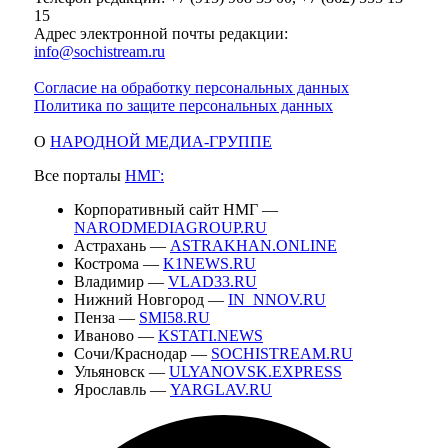
15
Адрес электронной почты редакции:
info@sochistream.ru
Согласие на обработку персональных данных
Политика по защите персональных данных
О
НАРОДНОЙ МЕДИА-ГРУППЕ
Все порталы
НМГ:
Корпоративный сайт НМГ —
NARODMEDIAGROUP.RU
Астрахань —
ASTRAKHAN.ONLINE
Кострома —
K1NEWS.RU
Владимир —
VLAD33.RU
Нижний Новгород —
IN_NNOV.RU
Пенза —
SMI58.RU
Иваново —
KSTATI.NEWS
Сочи/Краснодар —
SOCHISTREAM.RU
Ульяновск —
ULYANOVSK.EXPRESS
Ярославль —
YARGLAV.RU