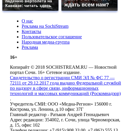
падению вертолета на
ждать всем нам?
Кавказе: читать здесь
О нас
Реклама на SochiStream
Контакты
Пользовательское соглашение
Народная медиа-группа
Реклама
16+
Копирайт © 2018 SOCHISTREAM.RU — Новостной
портал Сочи. 16+ Сетевое издание.
Свидетельство о регистрации СМИ ЭЛ № ФС 77 —
72111 от 29.12.2017 года выдано Федеральной службой
по надзору в сфере связи, информационных
технологий и массовых коммуникаций (Роскомнадзор)
.
Учредитель СМИ: ООО «Медиа-Регион» 156000 г.
Кострома, ул. Ленина, д.10 офис 37Г
Главный редактор - Ратьков Андрей Геннадьевич
Адрес редакции: 354002, г. Сочи, улица Черноморская,
д. 15, офис 102
Телефон редакции: +7 (915) 908 33 00, +7 (862) 555 13