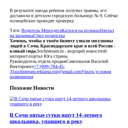
В результате наезда ребенок получил травмы, его
доставили в детскую городскую больницу № 9. Сейчас
полицейские проводят проверку.
Тэги:
Водитель Мерседеса
Катался на роликах
Наехал
на мальчика
Сбил подростка
Хочешь, чтобы о твоём бизнесе узнали миллионы
людей в Сочи, Краснодарском крае и всей России -
кликай сюда.
Sochistream.ru - ведущий новостной
интернет-портал Юга страны.
Руководитель отдела продаж
Самохвалов Василий
Викторович
+7 (999) 784-45-
35
sochistream.reklama.rop@gmail.com
Узнать условия
размещения
Похожие
Новости
В Сочи пятые сутки ищут 14-летнего
школьника, упавшего в реку