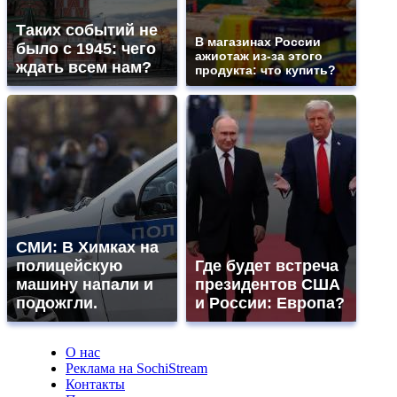
Таких событий не
В магазинах России
было с 1945: чего
ажиотаж из-за этого
ждать всем нам?
продукта: что купить?
СМИ: В Химках на
полицейскую
Где будет встреча
машину напали и
президентов США
подожгли.
и России: Европа?
О нас
Реклама на SochiStream
Контакты