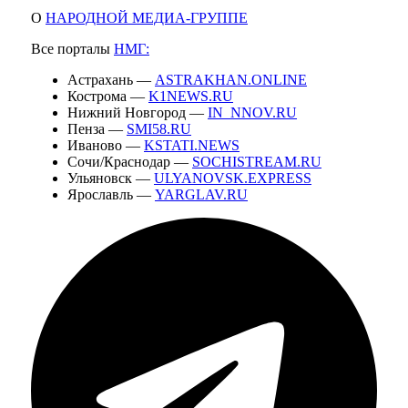
О
НАРОДНОЙ МЕДИА-ГРУППЕ
Все порталы
НМГ:
Астрахань —
ASTRAKHAN.ONLINE
Кострома —
K1NEWS.RU
Нижний Новгород —
IN_NNOV.RU
Пенза —
SMI58.RU
Иваново —
KSTATI.NEWS
Сочи/Краснодар —
SOCHISTREAM.RU
Ульяновск —
ULYANOVSK.EXPRESS
Ярославль —
YARGLAV.RU