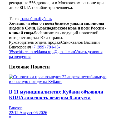
рекордные 556 дронов, и в Московском регионе при
атаке БПЛА погибли три человека.
Тэги:
атака бпла
Кубань
Хочешь, чтобы о твоём бизнесе узнали миллионы
людей в Сочи, Краснодарском крае и всей России -
кликай сюда.
Sochistream.ru - ведущий новостной
интернет-портал Юга страны.
Руководитель отдела продаж
Самохвалов Василий
Викторович
+7 (999) 784-45-
35
sochistream.reklama.rop@gmail.com
Узнать условия
размещения
Похожие
Новости
В 11 муниципалитетах Кубани объявили
БПЛА-опасность вечером 6 августа
Виктор
22:12 Август 06 2026
0