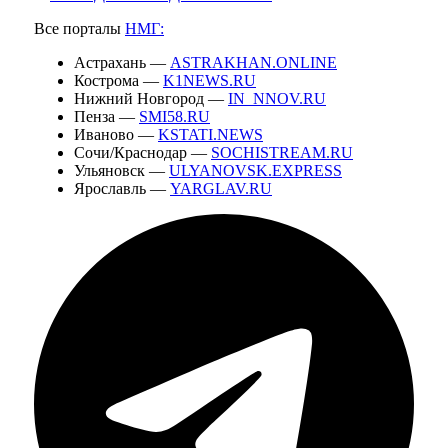
Все порталы
НМГ:
Астрахань —
ASTRAKHAN.ONLINE
Кострома —
K1NEWS.RU
Нижний Новгород —
IN_NNOV.RU
Пенза —
SMI58.RU
Иваново —
KSTATI.NEWS
Сочи/Краснодар —
SOCHISTREAM.RU
Ульяновск —
ULYANOVSK.EXPRESS
Ярославль —
YARGLAV.RU