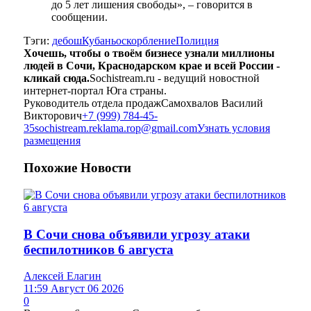
до 5 лет лишения свободы», – говорится в
сообщении.
Тэги:
дебош
Кубань
оскорбление
Полиция
Хочешь, чтобы о твоём бизнесе узнали миллионы
людей в Сочи, Краснодарском крае и всей России -
кликай сюда.
Sochistream.ru - ведущий новостной
интернет-портал Юга страны.
Руководитель отдела продаж
Самохвалов Василий
Викторович
+7 (999) 784-45-
35
sochistream.reklama.rop@gmail.com
Узнать условия
размещения
Похожие
Новости
В Сочи снова объявили угрозу атаки
беспилотников 6 августа
Алексей Елагин
11:59 Август 06 2026
0