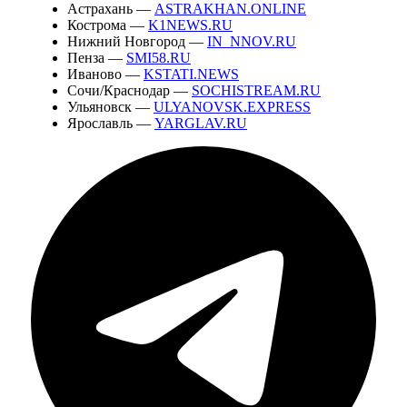
Астрахань —
ASTRAKHAN.ONLINE
Кострома —
K1NEWS.RU
Нижний Новгород —
IN_NNOV.RU
Пенза —
SMI58.RU
Иваново —
KSTATI.NEWS
Сочи/Краснодар —
SOCHISTREAM.RU
Ульяновск —
ULYANOVSK.EXPRESS
Ярославль —
YARGLAV.RU