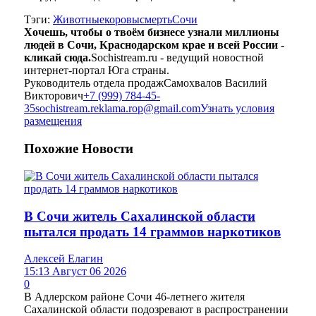
Тэги:
Животные
коровы
смерть
Сочи
Хочешь, чтобы о твоём бизнесе узнали миллионы
людей в Сочи, Краснодарском крае и всей России -
кликай сюда.
Sochistream.ru - ведущий новостной
интернет-портал Юга страны.
Руководитель отдела продаж
Самохвалов Василий
Викторович
+7 (999) 784-45-
35
sochistream.reklama.rop@gmail.com
Узнать условия
размещения
Похожие
Новости
В Сочи житель Сахалинской области
пытался продать 14 граммов наркотиков
Алексей Елагин
15:13 Август 06 2026
0
В Адлерском районе Сочи 46-летнего жителя
Сахалинской области подозревают в распространении