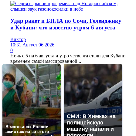
Удар ракет и БПЛА по Сочи, Геленджику
и Кубани: что известно утром 6 августа
Виктор
10:31 Август 06 2026
0
Ночь с 5 на 6 августа и утро четверга стали для Кубани
временем самой массированной...
СМИ: В Химках на
полицейскую
В магазинах России
машину напали и
ажиотаж из-за этого
подожгли.