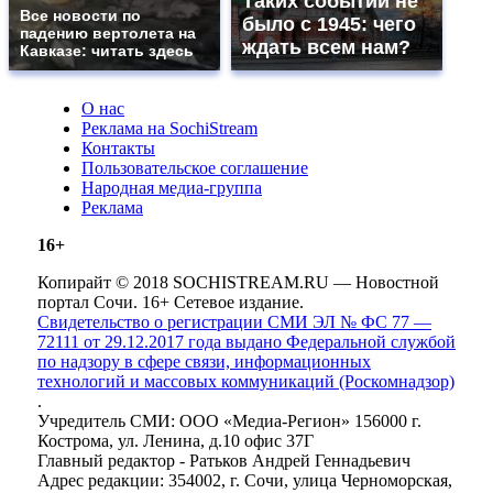
Таких событий не
Все новости по
было с 1945: чего
падению вертолета на
ждать всем нам?
Кавказе: читать здесь
О нас
Реклама на SochiStream
Контакты
Пользовательское соглашение
Народная медиа-группа
Реклама
16+
Копирайт © 2018 SOCHISTREAM.RU — Новостной
портал Сочи. 16+ Сетевое издание.
Свидетельство о регистрации СМИ ЭЛ № ФС 77 —
72111 от 29.12.2017 года выдано Федеральной службой
по надзору в сфере связи, информационных
технологий и массовых коммуникаций (Роскомнадзор)
.
Учредитель СМИ: ООО «Медиа-Регион» 156000 г.
Кострома, ул. Ленина, д.10 офис 37Г
Главный редактор - Ратьков Андрей Геннадьевич
Адрес редакции: 354002, г. Сочи, улица Черноморская,