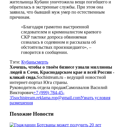
жительница Кубани уничтожила вещи погибшего и
обратилась в экстренные службы. При этом она
заявила, что бывший муж умер по естественным
причинам.
«Благодаря грамотно выстроенной
следователем и криминалистом краевого
СКР тактике допроса обвиняемая
созналась в содеянном и рассказала об
обстоятельствах произошедшего», –
говорится в сообщении.
Тэги:
Кубань
смерть
Хочешь, чтобы о твоём бизнесе узнали миллионы
людей в Сочи, Краснодарском крае и всей России -
кликай сюда.
Sochistream.ru - ведущий новостной
интернет-портал Юга страны.
Руководитель отдела продаж
Самохвалов Василий
Викторович
+7 (999) 784-45-
35
sochistream.reklama.rop@gmail.com
Узнать условия
размещения
Похожие
Новости