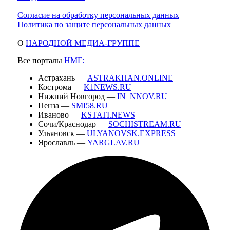
Согласие на обработку персональных данных
Политика по защите персональных данных
О
НАРОДНОЙ МЕДИА-ГРУППЕ
Все порталы
НМГ:
Астрахань —
ASTRAKHAN.ONLINE
Кострома —
K1NEWS.RU
Нижний Новгород —
IN_NNOV.RU
Пенза —
SMI58.RU
Иваново —
KSTATI.NEWS
Сочи/Краснодар —
SOCHISTREAM.RU
Ульяновск —
ULYANOVSK.EXPRESS
Ярославль —
YARGLAV.RU