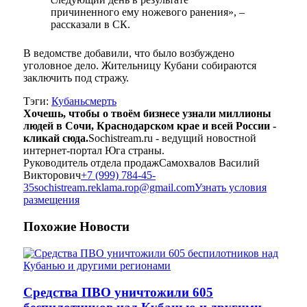
причиненного ему ножевого ранения», –
рассказали в СК.
В ведомстве добавили, что было возбуждено
уголовное дело. Жительницу Кубани собираются
заключить под стражу.
Тэги:
Кубань
смерть
Хочешь, чтобы о твоём бизнесе узнали миллионы
людей в Сочи, Краснодарском крае и всей России -
кликай сюда.
Sochistream.ru - ведущий новостной
интернет-портал Юга страны.
Руководитель отдела продаж
Самохвалов Василий
Викторович
+7 (999) 784-45-
35
sochistream.reklama.rop@gmail.com
Узнать условия
размещения
Похожие
Новости
Средства ПВО уничтожили 605