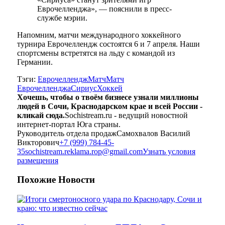
Еврочелленджа», — пояснили в пресс-
службе мэрии.
Напомним, матчи международного хоккейного
турнира Еврочеллендж состоятся 6 и 7 апреля. Наши
спортсмены встретятся на льду с командой из
Германии.
Тэги:
Еврочеллендж
Матч
Матч
Еврочелленджа
Сириус
Хоккей
Хочешь, чтобы о твоём бизнесе узнали миллионы
людей в Сочи, Краснодарском крае и всей России -
кликай сюда.
Sochistream.ru - ведущий новостной
интернет-портал Юга страны.
Руководитель отдела продаж
Самохвалов Василий
Викторович
+7 (999) 784-45-
35
sochistream.reklama.rop@gmail.com
Узнать условия
размещения
Похожие
Новости