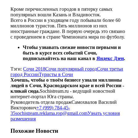
Кроме перечисленных городов в пятерку самых
популярных вошли Казань и Владивосток.
Всего в России в уходящем году побывали более 60
миллионов туристов. Пять миллионов из них
иностранные граждане. В первую очередь это связано
с проведением в стране Чемпионата мира по футболу.
Чтобы узнавать свежие новости первыми и
быть в курсе всех событий Сочи,
подписывайтесь на наш канал в
Яндекс Дзен
.
Тэги:
Сочи 2018
Сочи популярный город
Сочи третьи
город России
Туристы в Сочи
Хочешь, чтобы о твоём бизнесе узнали миллионы
людей в Сочи, Краснодарском крае и всей России -
кликай сюда.
Sochistream.ru - ведущий новостной
интернет-портал Юга страны.
Руководитель отдела продаж
Самохвалов Василий
Викторович
+7 (999) 784-45-
35
sochistream.reklama.rop@gmail.com
Узнать условия
размещения
Похожие
Новости