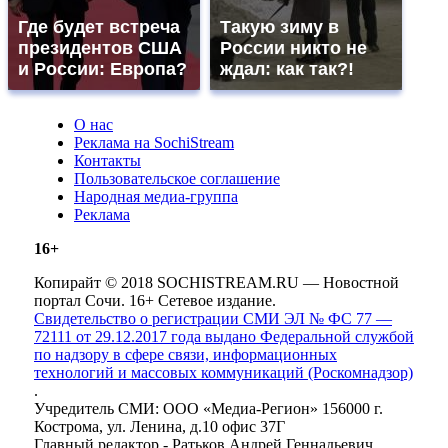
Где будет встреча
Такую зиму в
президентов США
России никто не
и России: Европа?
ждал: как так?!
О нас
Реклама на SochiStream
Контакты
Пользовательское соглашение
Народная медиа-группа
Реклама
16+
Копирайт © 2018 SOCHISTREAM.RU — Новостной
портал Сочи. 16+ Сетевое издание.
Свидетельство о регистрации СМИ ЭЛ № ФС 77 —
72111 от 29.12.2017 года выдано Федеральной службой
по надзору в сфере связи, информационных
технологий и массовых коммуникаций (Роскомнадзор)
.
Учредитель СМИ: ООО «Медиа-Регион» 156000 г.
Кострома, ул. Ленина, д.10 офис 37Г
Главный редактор - Ратьков Андрей Геннадьевич