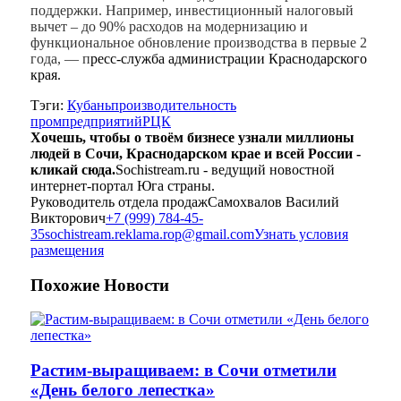
поддержки. Например, инвестиционный налоговый
вычет – до 90% расходов на модернизацию и
функциональное обновление производства в первые 2
года, — п
ресс-служба администрации Краснодарского
края.
Тэги:
Кубань
производительность
промпредприятий
РЦК
Хочешь, чтобы о твоём бизнесе узнали миллионы
людей в Сочи, Краснодарском крае и всей России -
кликай сюда.
Sochistream.ru - ведущий новостной
интернет-портал Юга страны.
Руководитель отдела продаж
Самохвалов Василий
Викторович
+7 (999) 784-45-
35
sochistream.reklama.rop@gmail.com
Узнать условия
размещения
Похожие
Новости
Растим-выращиваем: в Сочи отметили
«День белого лепестка»