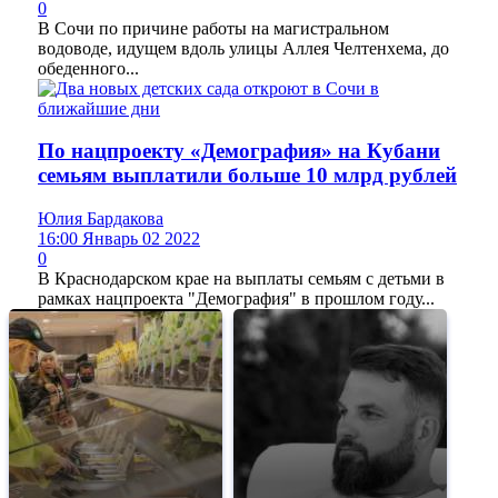
0
В Сочи по причине работы на магистральном
водоводе, идущем вдоль улицы Аллея Челтенхема, до
обеденного...
По нацпроекту «Демография» на Кубани
семьям выплатили больше 10 млрд рублей
Юлия Бардакова
16:00 Январь 02 2022
0
В Краснодарском крае на выплаты семьям с детьми в
рамках нацпроекта "Демография" в прошлом году...