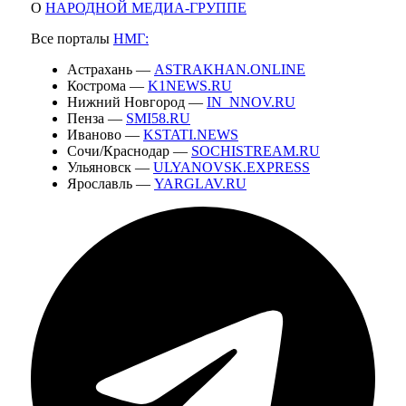
О
НАРОДНОЙ МЕДИА-ГРУППЕ
Все порталы
НМГ:
Астрахань —
ASTRAKHAN.ONLINE
Кострома —
K1NEWS.RU
Нижний Новгород —
IN_NNOV.RU
Пенза —
SMI58.RU
Иваново —
KSTATI.NEWS
Сочи/Краснодар —
SOCHISTREAM.RU
Ульяновск —
ULYANOVSK.EXPRESS
Ярославль —
YARGLAV.RU