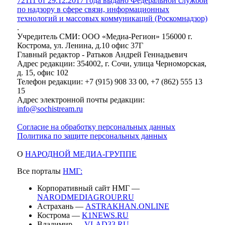
72111 от 29.12.2017 года выдано Федеральной службой
по надзору в сфере связи, информационных
технологий и массовых коммуникаций (Роскомнадзор)
.
Учредитель СМИ: ООО «Медиа-Регион» 156000 г.
Кострома, ул. Ленина, д.10 офис 37Г
Главный редактор - Ратьков Андрей Геннадьевич
Адрес редакции: 354002, г. Сочи, улица Черноморская,
д. 15, офис 102
Телефон редакции: +7 (915) 908 33 00, +7 (862) 555 13
15
Адрес электронной почты редакции:
info@sochistream.ru
Согласие на обработку персональных данных
Политика по защите персональных данных
О
НАРОДНОЙ МЕДИА-ГРУППЕ
Все порталы
НМГ:
Корпоративный сайт НМГ —
NARODMEDIAGROUP.RU
Астрахань —
ASTRAKHAN.ONLINE
Кострома —
K1NEWS.RU
Владимир —
VLAD33.RU