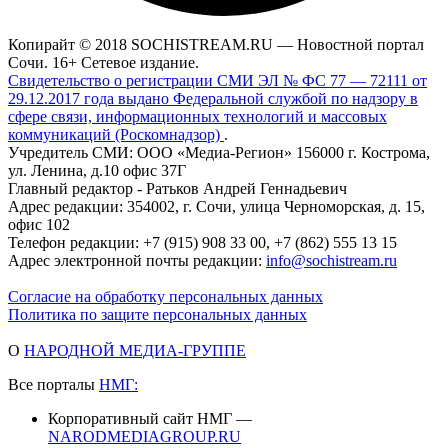
Копирайт © 2018 SOCHISTREAM.RU — Новостной портал
Сочи. 16+ Сетевое издание.
Свидетельство о регистрации СМИ ЭЛ № ФС 77 — 72111 от
29.12.2017 года выдано Федеральной службой по надзору в
сфере связи, информационных технологий и массовых
коммуникаций (Роскомнадзор)
.
Учредитель СМИ: ООО «Медиа-Регион» 156000 г. Кострома,
ул. Ленина, д.10 офис 37Г
Главный редактор - Ратьков Андрей Геннадьевич
Адрес редакции: 354002, г. Сочи, улица Черноморская, д. 15,
офис 102
Телефон редакции: +7 (915) 908 33 00, +7 (862) 555 13 15
Адрес электронной почты редакции:
info@sochistream.ru
Согласие на обработку персональных данных
Политика по защите персональных данных
О
НАРОДНОЙ МЕДИА-ГРУППЕ
Все порталы
НМГ:
Корпоративный сайт НМГ —
NARODMEDIAGROUP.RU