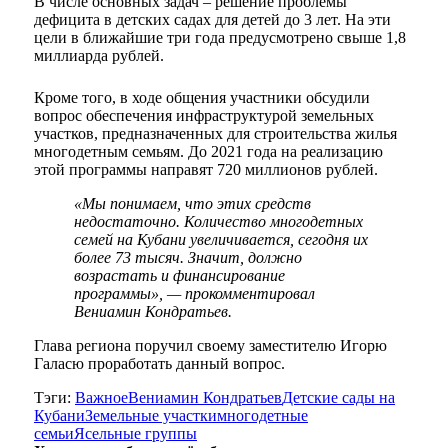
В числе основных задач – решение проблемы
дефицита в детских садах для детей до 3 лет. На эти
цели в ближайшие три года предусмотрено свыше 1,8
миллиарда рублей.
Кроме того, в ходе общения участники обсудили
вопрос обеспечения инфраструктурой земельных
участков, предназначенных для строительства жилья
многодетным семьям. До 2021 года на реализацию
этой программы направят 720 миллионов рублей.
«Мы понимаем, что этих средств
недостаточно. Количество многодетных
семей на Кубани увеличивается, сегодня их
более 73 тысяч. Значит, должно
возрастать и финансирование
программы», — прокомментировал
Вениамин Кондратьев.
Глава региона поручил своему заместителю Игорю
Галасю проработать данный вопрос.
Тэги:
Важное
Вениамин Кондратьев
Детские сады на
Кубани
Земельные участки
многодетные
семьи
Ясельные группы