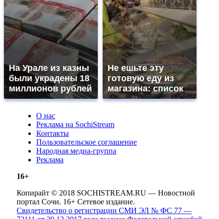
На Урале из казны
Не ешьте эту
были украдены 18
готовую еду из
миллионов рублей
магазина: список
О нас
Реклама на SochiStream
Контакты
Пользовательское соглашение
Народная медиа-группа
Реклама
16+
Копирайт © 2018 SOCHISTREAM.RU — Новостной
портал Сочи. 16+ Сетевое издание.
Свидетельство о регистрации СМИ ЭЛ № ФС 77 —