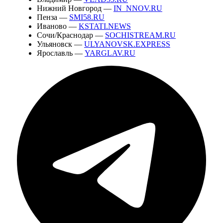
Нижний Новгород —
IN_NNOV.RU
Пенза —
SMI58.RU
Иваново —
KSTATI.NEWS
Сочи/Краснодар —
SOCHISTREAM.RU
Ульяновск —
ULYANOVSK.EXPRESS
Ярославль —
YARGLAV.RU