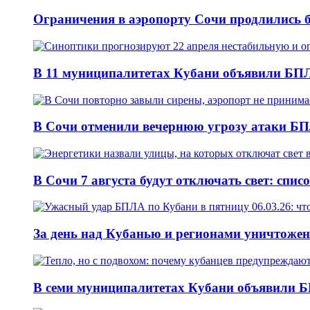
Ограничения в аэропорту Сочи продлились б
В 11 муниципалитетах Кубани объявили БПЛА
В Сочи отменили вечернюю угрозу атаки БП
В Сочи 7 августа будут отключать свет: спис
За день над Кубанью и регионами уничтожен
В семи муниципалитетах Кубани объявили Б