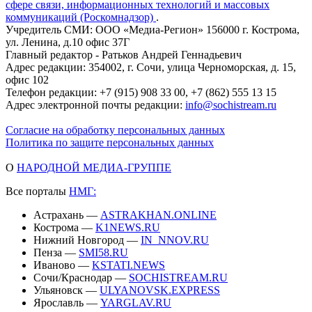
сфере связи, информационных технологий и массовых
коммуникаций (Роскомнадзор)
.
Учредитель СМИ: ООО «Медиа-Регион» 156000 г. Кострома,
ул. Ленина, д.10 офис 37Г
Главный редактор - Ратьков Андрей Геннадьевич
Адрес редакции: 354002, г. Сочи, улица Черноморская, д. 15,
офис 102
Телефон редакции: +7 (915) 908 33 00, +7 (862) 555 13 15
Адрес электронной почты редакции:
info@sochistream.ru
Согласие на обработку персональных данных
Политика по защите персональных данных
О
НАРОДНОЙ МЕДИА-ГРУППЕ
Все порталы
НМГ:
Астрахань —
ASTRAKHAN.ONLINE
Кострома —
K1NEWS.RU
Нижний Новгород —
IN_NNOV.RU
Пенза —
SMI58.RU
Иваново —
KSTATI.NEWS
Сочи/Краснодар —
SOCHISTREAM.RU
Ульяновск —
ULYANOVSK.EXPRESS
Ярославль —
YARGLAV.RU