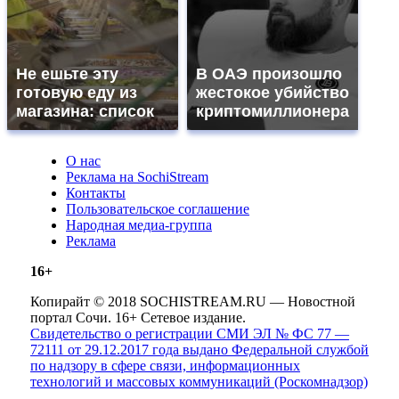
Не ешьте эту
В ОАЭ произошло
готовую еду из
жестокое убийство
магазина: список
криптомиллионера
О нас
Реклама на SochiStream
Контакты
Пользовательское соглашение
Народная медиа-группа
Реклама
16+
Копирайт © 2018 SOCHISTREAM.RU — Новостной
портал Сочи. 16+ Сетевое издание.
Свидетельство о регистрации СМИ ЭЛ № ФС 77 —
72111 от 29.12.2017 года выдано Федеральной службой
по надзору в сфере связи, информационных
технологий и массовых коммуникаций (Роскомнадзор)
.