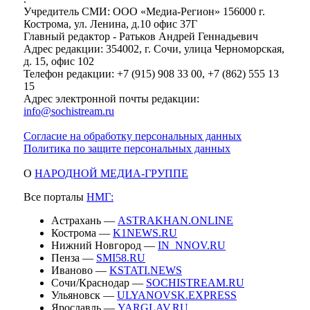
Учредитель СМИ: ООО «Медиа-Регион» 156000 г.
Кострома, ул. Ленина, д.10 офис 37Г
Главный редактор - Ратьков Андрей Геннадьевич
Адрес редакции: 354002, г. Сочи, улица Черноморская,
д. 15, офис 102
Телефон редакции: +7 (915) 908 33 00, +7 (862) 555 13
15
Адрес электронной почты редакции:
info@sochistream.ru
Согласие на обработку персональных данных
Политика по защите персональных данных
О
НАРОДНОЙ МЕДИА-ГРУППЕ
Все порталы
НМГ:
Астрахань —
ASTRAKHAN.ONLINE
Кострома —
K1NEWS.RU
Нижний Новгород —
IN_NNOV.RU
Пенза —
SMI58.RU
Иваново —
KSTATI.NEWS
Сочи/Краснодар —
SOCHISTREAM.RU
Ульяновск —
ULYANOVSK.EXPRESS
Ярославль —
YARGLAV.RU