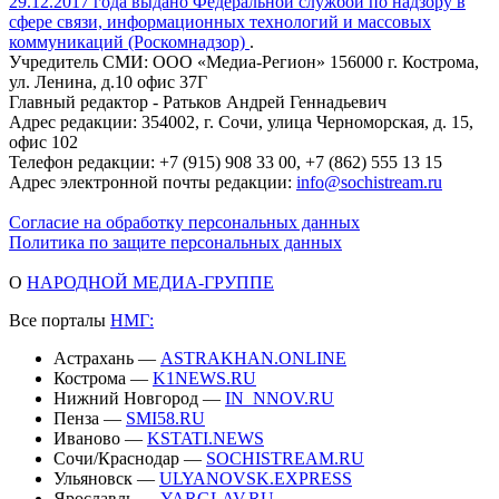
29.12.2017 года выдано Федеральной службой по надзору в
сфере связи, информационных технологий и массовых
коммуникаций (Роскомнадзор)
.
Учредитель СМИ: ООО «Медиа-Регион» 156000 г. Кострома,
ул. Ленина, д.10 офис 37Г
Главный редактор - Ратьков Андрей Геннадьевич
Адрес редакции: 354002, г. Сочи, улица Черноморская, д. 15,
офис 102
Телефон редакции: +7 (915) 908 33 00, +7 (862) 555 13 15
Адрес электронной почты редакции:
info@sochistream.ru
Согласие на обработку персональных данных
Политика по защите персональных данных
О
НАРОДНОЙ МЕДИА-ГРУППЕ
Все порталы
НМГ:
Астрахань —
ASTRAKHAN.ONLINE
Кострома —
K1NEWS.RU
Нижний Новгород —
IN_NNOV.RU
Пенза —
SMI58.RU
Иваново —
KSTATI.NEWS
Сочи/Краснодар —
SOCHISTREAM.RU
Ульяновск —
ULYANOVSK.EXPRESS
Ярославль —
YARGLAV.RU