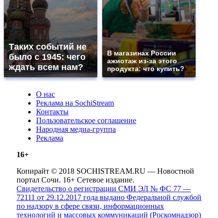
Таких событий не
В магазинах России
было с 1945: чего
ажиотаж из-за этого
ждать всем нам?
продукта: что купить?
О нас
Реклама на SochiStream
Контакты
Пользовательское соглашение
Народная медиа-группа
Реклама
16+
Копирайт © 2018 SOCHISTREAM.RU — Новостной
портал Сочи. 16+ Сетевое издание.
Свидетельство о регистрации СМИ ЭЛ № ФС 77 —
72111 от 29.12.2017 года выдано Федеральной службой
по надзору в сфере связи, информационных
технологий и массовых коммуникаций (Роскомнадзор)