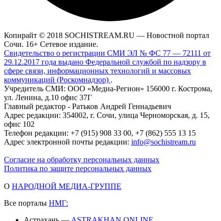
Копирайт © 2018 SOCHISTREAM.RU — Новостной портал
Сочи. 16+ Сетевое издание.
Свидетельство о регистрации СМИ ЭЛ № ФС 77 — 72111 от
29.12.2017 года выдано Федеральной службой по надзору в
сфере связи, информационных технологий и массовых
коммуникаций (Роскомнадзор)
.
Учредитель СМИ: ООО «Медиа-Регион» 156000 г. Кострома,
ул. Ленина, д.10 офис 37Г
Главный редактор - Ратьков Андрей Геннадьевич
Адрес редакции: 354002, г. Сочи, улица Черноморская, д. 15,
офис 102
Телефон редакции: +7 (915) 908 33 00, +7 (862) 555 13 15
Адрес электронной почты редакции:
info@sochistream.ru
Согласие на обработку персональных данных
Политика по защите персональных данных
О
НАРОДНОЙ МЕДИА-ГРУППЕ
Все порталы
НМГ:
Астрахань —
ASTRAKHAN.ONLINE