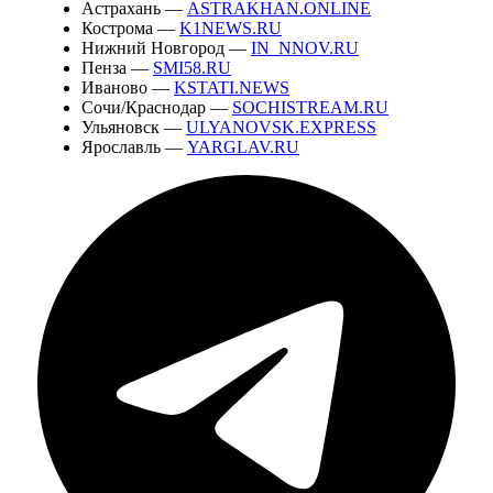
Астрахань —
ASTRAKHAN.ONLINE
Кострома —
K1NEWS.RU
Нижний Новгород —
IN_NNOV.RU
Пенза —
SMI58.RU
Иваново —
KSTATI.NEWS
Сочи/Краснодар —
SOCHISTREAM.RU
Ульяновск —
ULYANOVSK.EXPRESS
Ярославль —
YARGLAV.RU