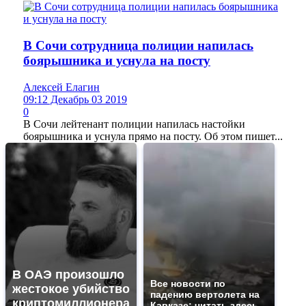
В Сочи сотрудница полиции напилась
боярышника и уснула на посту
Алексей Елагин
09:12 Декабрь 03 2019
0
В Сочи лейтенант полиции напилась настойки
боярышника и уснула прямо на посту. Об этом пишет...
В ОАЭ произошло
Все новости по
жестокое убийство
падению вертолета на
криптомиллионера
Кавказе: читать здесь