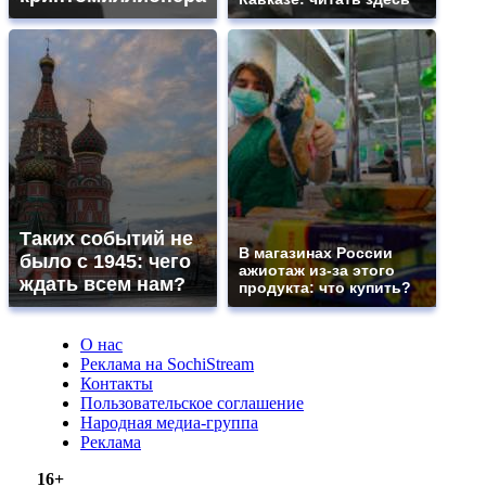
Таких событий не
В магазинах России
было с 1945: чего
ажиотаж из-за этого
ждать всем нам?
продукта: что купить?
О нас
Реклама на SochiStream
Контакты
Пользовательское соглашение
Народная медиа-группа
Реклама
16+