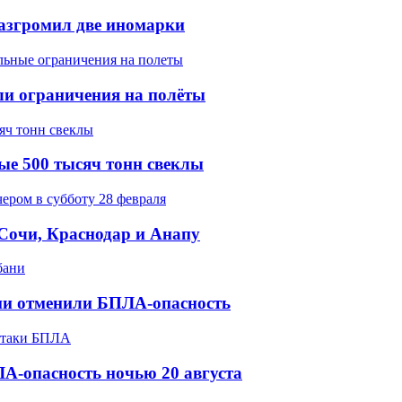
разгромил две иномарки
ели ограничения на полёты
ые 500 тысяч тонн свеклы
 Сочи, Краснодар и Анапу
ани отменили БПЛА-опасность
А-опасность ночью 20 августа