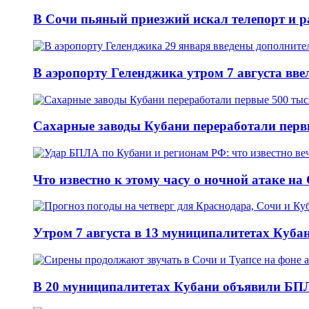
В Сочи пьяный приезжий искал телепорт и 
В аэропорту Геленджика утром 7 августа вв
Сахарные заводы Кубани переработали перв
Что известно к этому часу о ночной атаке на
Утром 7 августа в 13 муниципалитетах Куб
В 20 муниципалитетах Кубани объявили БПЛ