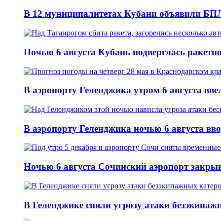
В 12 муниципалитетах Кубани объявили БПЛ
Ночью 6 августа Кубань подверглась ракетн
В аэропорту Геленджика утром 6 августа вв
В аэропорту Геленджика ночью 6 августа вв
Ночью 6 августа Сочинский аэропорт закры
В Геленджике сняли угрозу атаки безэкипажн