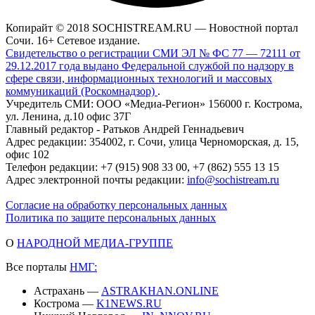
Копирайт © 2018 SOCHISTREAM.RU — Новостной портал
Сочи. 16+ Сетевое издание.
Свидетельство о регистрации СМИ ЭЛ № ФС 77 — 72111 от
29.12.2017 года выдано Федеральной службой по надзору в
сфере связи, информационных технологий и массовых
коммуникаций (Роскомнадзор)
.
Учредитель СМИ: ООО «Медиа-Регион» 156000 г. Кострома,
ул. Ленина, д.10 офис 37Г
Главный редактор - Ратьков Андрей Геннадьевич
Адрес редакции: 354002, г. Сочи, улица Черноморская, д. 15,
офис 102
Телефон редакции: +7 (915) 908 33 00, +7 (862) 555 13 15
Адрес электронной почты редакции:
info@sochistream.ru
Согласие на обработку персональных данных
Политика по защите персональных данных
О
НАРОДНОЙ МЕДИА-ГРУППЕ
Все порталы
НМГ:
Астрахань —
ASTRAKHAN.ONLINE
Кострома —
K1NEWS.RU