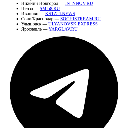
Нижний Новгород —
IN_NNOV.RU
Пенза —
SMI58.RU
Иваново —
KSTATI.NEWS
Сочи/Краснодар —
SOCHISTREAM.RU
Ульяновск —
ULYANOVSK.EXPRESS
Ярославль —
YARGLAV.RU