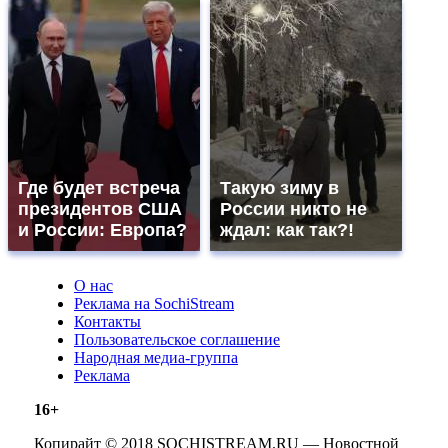
Где будет встреча
Такую зиму в
президентов США
России никто не
и России: Европа?
ждал: как так?!
О нас
Реклама на SochiStream
Контакты
Пользовательское соглашение
Народная медиа-группа
Реклама
16+
Копирайт © 2018 SOCHISTREAM.RU — Новостной