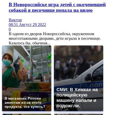
В Новороссийске игра детей с окоченевшей
собакой в песочнице попала на видео
Виктор
08:51 Август 29 2022
0
В одном из дворов Новороссийска, окруженном
многоэтажными дворами, дети играли в песочнице.
Казалось бы, обычная...
СМИ: В Химках на
полицейскую
В магазинах России
машину напали и
ажиотаж из-за этого
подожгли.
продукта: что купить?