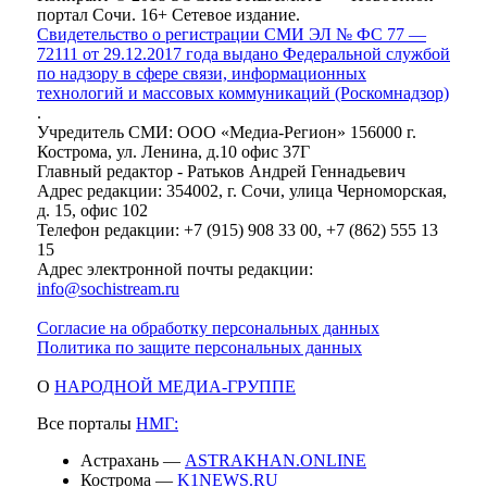
портал Сочи. 16+ Сетевое издание.
Свидетельство о регистрации СМИ ЭЛ № ФС 77 —
72111 от 29.12.2017 года выдано Федеральной службой
по надзору в сфере связи, информационных
технологий и массовых коммуникаций (Роскомнадзор)
.
Учредитель СМИ: ООО «Медиа-Регион» 156000 г.
Кострома, ул. Ленина, д.10 офис 37Г
Главный редактор - Ратьков Андрей Геннадьевич
Адрес редакции: 354002, г. Сочи, улица Черноморская,
д. 15, офис 102
Телефон редакции: +7 (915) 908 33 00, +7 (862) 555 13
15
Адрес электронной почты редакции:
info@sochistream.ru
Согласие на обработку персональных данных
Политика по защите персональных данных
О
НАРОДНОЙ МЕДИА-ГРУППЕ
Все порталы
НМГ:
Астрахань —
ASTRAKHAN.ONLINE
Кострома —
K1NEWS.RU