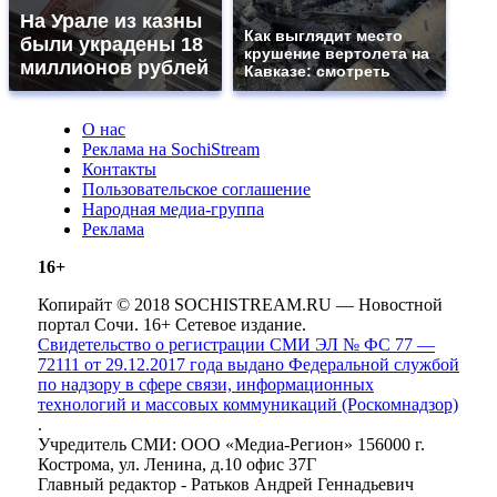
На Урале из казны
Как выглядит место
были украдены 18
крушение вертолета на
миллионов рублей
Кавказе: смотреть
О нас
Реклама на SochiStream
Контакты
Пользовательское соглашение
Народная медиа-группа
Реклама
16+
Копирайт © 2018 SOCHISTREAM.RU — Новостной
портал Сочи. 16+ Сетевое издание.
Свидетельство о регистрации СМИ ЭЛ № ФС 77 —
72111 от 29.12.2017 года выдано Федеральной службой
по надзору в сфере связи, информационных
технологий и массовых коммуникаций (Роскомнадзор)
.
Учредитель СМИ: ООО «Медиа-Регион» 156000 г.
Кострома, ул. Ленина, д.10 офис 37Г
Главный редактор - Ратьков Андрей Геннадьевич