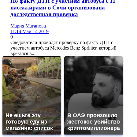
По факту ДТП с участием автобуса с 11
пассажирами в Сочи организована
доследственная проверка
Мария Маганова
11:14 Май 14 2019
0
Следователи проводят проверку по факту ДТП с
участием автобуса Mercedes Benz Sprinter, который
врезался в...
Не ешьте эту
В ОАЭ произошло
готовую еду из
жестокое убийство
магазина: список
криптомиллионера