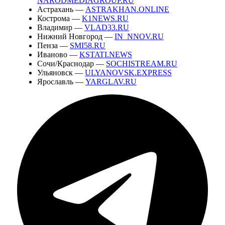
NARODMEDIAGROUP.RU
Астрахань —
ASTRAKHAN.ONLINE
Кострома —
K1NEWS.RU
Владимир —
VLAD33.RU
Нижний Новгород —
IN_NNOV.RU
Пенза —
SMI58.RU
Иваново —
KSTATI.NEWS
Сочи/Краснодар —
SOCHISTREAM.RU
Ульяновск —
ULYANOVSK.EXPRESS
Ярославль —
YARGLAV.RU