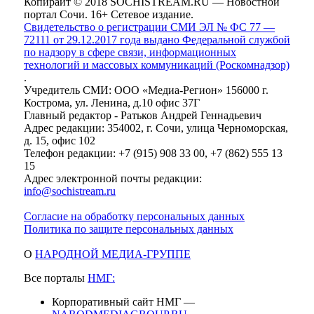
Копирайт © 2018 SOCHISTREAM.RU — Новостной
портал Сочи. 16+ Сетевое издание.
Свидетельство о регистрации СМИ ЭЛ № ФС 77 —
72111 от 29.12.2017 года выдано Федеральной службой
по надзору в сфере связи, информационных
технологий и массовых коммуникаций (Роскомнадзор)
.
Учредитель СМИ: ООО «Медиа-Регион» 156000 г.
Кострома, ул. Ленина, д.10 офис 37Г
Главный редактор - Ратьков Андрей Геннадьевич
Адрес редакции: 354002, г. Сочи, улица Черноморская,
д. 15, офис 102
Телефон редакции: +7 (915) 908 33 00, +7 (862) 555 13
15
Адрес электронной почты редакции:
info@sochistream.ru
Согласие на обработку персональных данных
Политика по защите персональных данных
О
НАРОДНОЙ МЕДИА-ГРУППЕ
Все порталы
НМГ:
Корпоративный сайт НМГ —