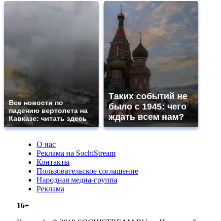
Таких событий не
Все новости по
было с 1945: чего
падению вертолета на
ждать всем нам?
Кавказе: читать здесь
О нас
Реклама на SochiStream
Контакты
Пользовательское соглашение
Народная медиа-группа
Реклама
16+