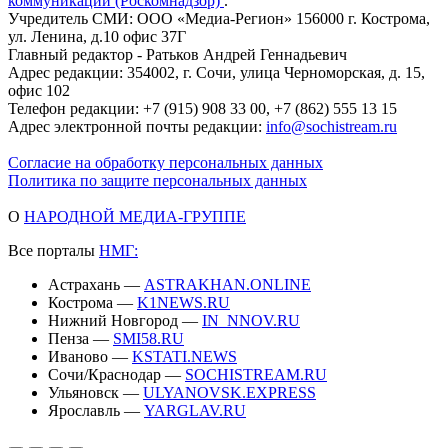
коммуникаций (Роскомнадзор)
.
Учредитель СМИ: ООО «Медиа-Регион» 156000 г. Кострома,
ул. Ленина, д.10 офис 37Г
Главный редактор - Ратьков Андрей Геннадьевич
Адрес редакции: 354002, г. Сочи, улица Черноморская, д. 15,
офис 102
Телефон редакции: +7 (915) 908 33 00, +7 (862) 555 13 15
Адрес электронной почты редакции:
info@sochistream.ru
Согласие на обработку персональных данных
Политика по защите персональных данных
О
НАРОДНОЙ МЕДИА-ГРУППЕ
Все порталы
НМГ:
Астрахань —
ASTRAKHAN.ONLINE
Кострома —
K1NEWS.RU
Нижний Новгород —
IN_NNOV.RU
Пенза —
SMI58.RU
Иваново —
KSTATI.NEWS
Сочи/Краснодар —
SOCHISTREAM.RU
Ульяновск —
ULYANOVSK.EXPRESS
Ярославль —
YARGLAV.RU