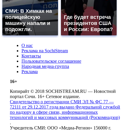
СМИ: В Химках на
полицейскую
Где будет встреча
машину напали и
президентов США
подожгли.
и России: Европа?
О нас
Реклама на SochiStream
Контакты
Пользовательское соглашение
Народная медиа-группа
Реклама
16+
Копирайт © 2018 SOCHISTREAM.RU — Новостной
портал Сочи. 16+ Сетевое издание.
Свидетельство о регистрации СМИ ЭЛ № ФС 77 —
72111 от 29.12.2017 года выдано Федеральной службой
по надзору в сфере связи, информационных
технологий и массовых коммуникаций (Роскомнадзор)
.
Учредитель СМИ: ООО «Медиа-Регион» 156000 г.