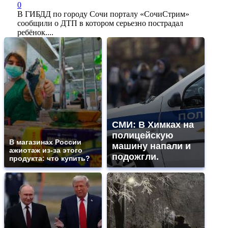
0
В ГИБДД по городу Сочи порталу «СочиСтрим»
сообщили о ДТП в котором серьезно пострадал
ребёнок....
СМИ: В Химках на
полицейскую
В магазинах России
машину напали и
ажиотаж из-за этого
подожгли.
продукта: что купить?