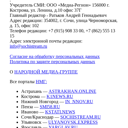
Учредитель СМИ: ООО «Медиа-Регион» 156000 г.
Кострома, ул. Ленина, д.10 офис 37Г
Главный редактор - Ратьков Андрей Геннадьевич
Адрес редакции: 354002, г. Сочи, улица Черноморская,
д. 15, офис 102
Телефон редакции: +7 (915) 908 33 00, +7 (862) 555 13
15
Адрес электронной почты редакции:
info@sochistream.ru
Согласие на обработку персональных данных
Политика по защите персональных данных
О
НАРОДНОЙ МЕДИА-ГРУППЕ
Все порталы
НМГ:
Астрахань —
ASTRAKHAN.ONLINE
Кострома —
K1NEWS.RU
Нижний Новгород —
IN_NNOV.RU
Пенза —
SMI58.RU
Иваново —
KSTATI.NEWS
Сочи/Краснодар —
SOCHISTREAM.RU
Ульяновск —
ULYANOVSK.EXPRESS
Ярославль —
YARGLAV.RU