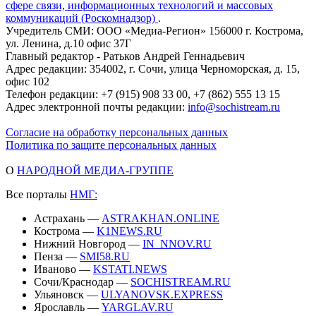
сфере связи, информационных технологий и массовых
коммуникаций (Роскомнадзор)
.
Учредитель СМИ: ООО «Медиа-Регион» 156000 г. Кострома,
ул. Ленина, д.10 офис 37Г
Главный редактор - Ратьков Андрей Геннадьевич
Адрес редакции: 354002, г. Сочи, улица Черноморская, д. 15,
офис 102
Телефон редакции: +7 (915) 908 33 00, +7 (862) 555 13 15
Адрес электронной почты редакции:
info@sochistream.ru
Согласие на обработку персональных данных
Политика по защите персональных данных
О
НАРОДНОЙ МЕДИА-ГРУППЕ
Все порталы
НМГ:
Астрахань —
ASTRAKHAN.ONLINE
Кострома —
K1NEWS.RU
Нижний Новгород —
IN_NNOV.RU
Пенза —
SMI58.RU
Иваново —
KSTATI.NEWS
Сочи/Краснодар —
SOCHISTREAM.RU
Ульяновск —
ULYANOVSK.EXPRESS
Ярославль —
YARGLAV.RU