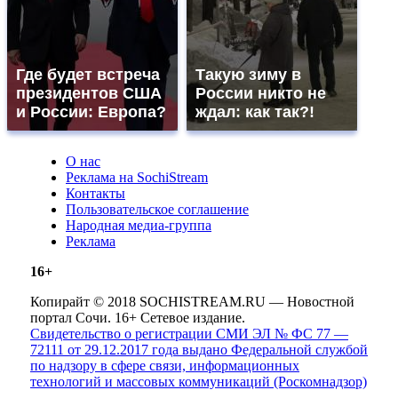
Где будет встреча
Такую зиму в
президентов США
России никто не
и России: Европа?
ждал: как так?!
О нас
Реклама на SochiStream
Контакты
Пользовательское соглашение
Народная медиа-группа
Реклама
16+
Копирайт © 2018 SOCHISTREAM.RU — Новостной
портал Сочи. 16+ Сетевое издание.
Свидетельство о регистрации СМИ ЭЛ № ФС 77 —
72111 от 29.12.2017 года выдано Федеральной службой
по надзору в сфере связи, информационных
технологий и массовых коммуникаций (Роскомнадзор)
.