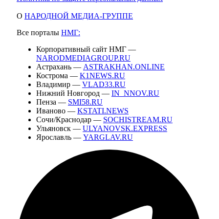
О
НАРОДНОЙ МЕДИА-ГРУППЕ
Все порталы
НМГ:
Корпоративный сайт НМГ —
NARODMEDIAGROUP.RU
Астрахань —
ASTRAKHAN.ONLINE
Кострома —
K1NEWS.RU
Владимир —
VLAD33.RU
Нижний Новгород —
IN_NNOV.RU
Пенза —
SMI58.RU
Иваново —
KSTATI.NEWS
Сочи/Краснодар —
SOCHISTREAM.RU
Ульяновск —
ULYANOVSK.EXPRESS
Ярославль —
YARGLAV.RU