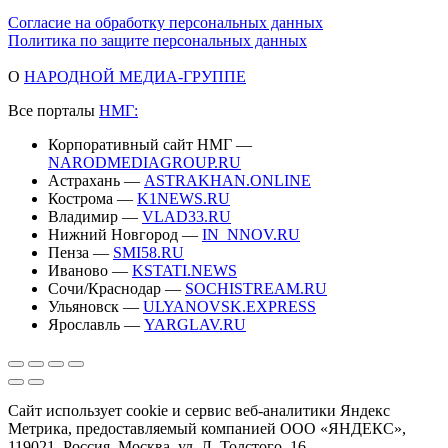
Согласие на обработку персональных данных
Политика по защите персональных данных
О
НАРОДНОЙ МЕДИА-ГРУППЕ
Все порталы
НМГ:
Корпоративный сайт НМГ —
NARODMEDIAGROUP.RU
Астрахань —
ASTRAKHAN.ONLINE
Кострома —
K1NEWS.RU
Владимир —
VLAD33.RU
Нижний Новгород —
IN_NNOV.RU
Пенза —
SMI58.RU
Иваново —
KSTATI.NEWS
Сочи/Краснодар —
SOCHISTREAM.RU
Ульяновск —
ULYANOVSK.EXPRESS
Ярославль —
YARGLAV.RU
Сайт использует cookie и сервис веб-аналитики Яндекс
Метрика, предоставляемый компанией ООО «ЯНДЕКС»,
119021, Россия, Москва, ул. Л. Толстого, 16.