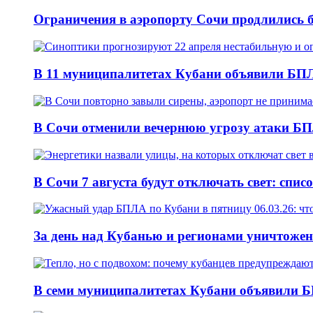
Ограничения в аэропорту Сочи продлились б
В 11 муниципалитетах Кубани объявили БПЛА
В Сочи отменили вечернюю угрозу атаки БП
В Сочи 7 августа будут отключать свет: спис
За день над Кубанью и регионами уничтожен
В семи муниципалитетах Кубани объявили Б