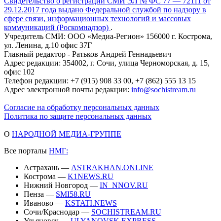
Свидетельство о регистрации СМИ ЭЛ № ФС 77 — 72111 от
29.12.2017 года выдано Федеральной службой по надзору в
сфере связи, информационных технологий и массовых
коммуникаций (Роскомнадзор)
.
Учредитель СМИ: ООО «Медиа-Регион» 156000 г. Кострома,
ул. Ленина, д.10 офис 37Г
Главный редактор - Ратьков Андрей Геннадьевич
Адрес редакции: 354002, г. Сочи, улица Черноморская, д. 15,
офис 102
Телефон редакции: +7 (915) 908 33 00, +7 (862) 555 13 15
Адрес электронной почты редакции:
info@sochistream.ru
Согласие на обработку персональных данных
Политика по защите персональных данных
О
НАРОДНОЙ МЕДИА-ГРУППЕ
Все порталы
НМГ:
Астрахань —
ASTRAKHAN.ONLINE
Кострома —
K1NEWS.RU
Нижний Новгород —
IN_NNOV.RU
Пенза —
SMI58.RU
Иваново —
KSTATI.NEWS
Сочи/Краснодар —
SOCHISTREAM.RU
Ульяновск —
ULYANOVSK.EXPRESS