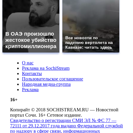
В ОАЭ произошло
Все новости по
жестокое убийство
падению вертолета на
криптомиллионера
Кавказе: читать здесь
О нас
Реклама на SochiStream
Контакты
Пользовательское соглашение
Народная медиа-группа
Реклама
16+
Копирайт © 2018 SOCHISTREAM.RU — Новостной
портал Сочи. 16+ Сетевое издание.
Свидетельство о регистрации СМИ ЭЛ № ФС 77 —
72111 от 29.12.2017 года выдано Федеральной службой
по надзору в сфере связи, информационных