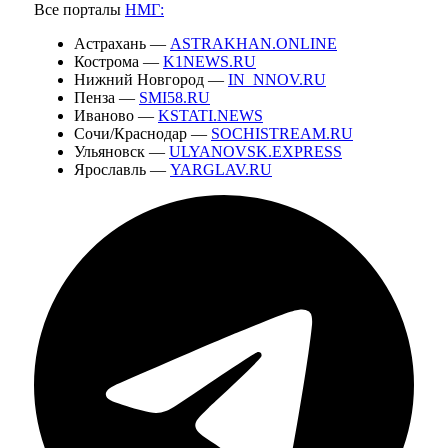
Все порталы
НМГ:
Астрахань —
ASTRAKHAN.ONLINE
Кострома —
K1NEWS.RU
Нижний Новгород —
IN_NNOV.RU
Пенза —
SMI58.RU
Иваново —
KSTATI.NEWS
Сочи/Краснодар —
SOCHISTREAM.RU
Ульяновск —
ULYANOVSK.EXPRESS
Ярославль —
YARGLAV.RU