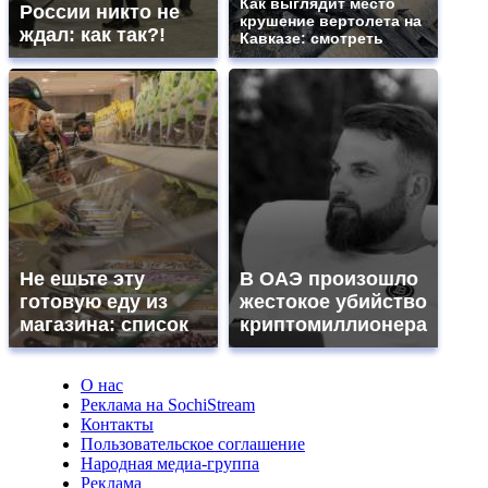
Как выглядит место
России никто не
крушение вертолета на
ждал: как так?!
Кавказе: смотреть
Не ешьте эту
В ОАЭ произошло
готовую еду из
жестокое убийство
магазина: список
криптомиллионера
О нас
Реклама на SochiStream
Контакты
Пользовательское соглашение
Народная медиа-группа
Реклама