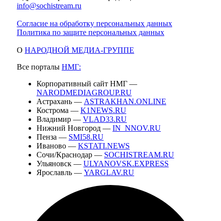
info@sochistream.ru
Согласие на обработку персональных данных
Политика по защите персональных данных
О
НАРОДНОЙ МЕДИА-ГРУППЕ
Все порталы
НМГ:
Корпоративный сайт НМГ —
NARODMEDIAGROUP.RU
Астрахань —
ASTRAKHAN.ONLINE
Кострома —
K1NEWS.RU
Владимир —
VLAD33.RU
Нижний Новгород —
IN_NNOV.RU
Пенза —
SMI58.RU
Иваново —
KSTATI.NEWS
Сочи/Краснодар —
SOCHISTREAM.RU
Ульяновск —
ULYANOVSK.EXPRESS
Ярославль —
YARGLAV.RU