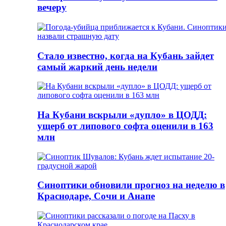
вечеру
Стало известно, когда на Кубань зайдет
самый жаркий день недели
На Кубани вскрыли «дупло» в ЦОДД:
ущерб от липового софта оценили в 163
млн
Синоптики обновили прогноз на неделю в
Краснодаре, Сочи и Анапе