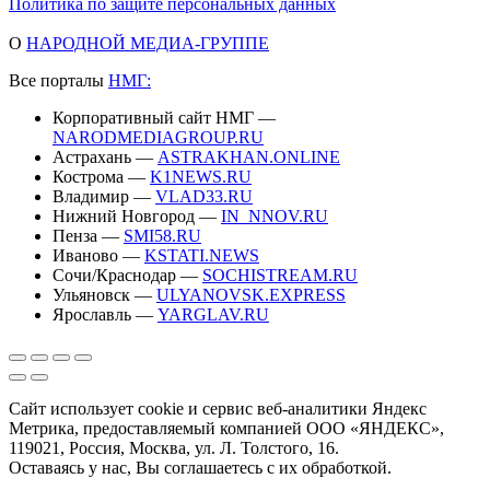
Политика по защите персональных данных
О
НАРОДНОЙ МЕДИА-ГРУППЕ
Все порталы
НМГ:
Корпоративный сайт НМГ —
NARODMEDIAGROUP.RU
Астрахань —
ASTRAKHAN.ONLINE
Кострома —
K1NEWS.RU
Владимир —
VLAD33.RU
Нижний Новгород —
IN_NNOV.RU
Пенза —
SMI58.RU
Иваново —
KSTATI.NEWS
Сочи/Краснодар —
SOCHISTREAM.RU
Ульяновск —
ULYANOVSK.EXPRESS
Ярославль —
YARGLAV.RU
Сайт использует cookie и сервис веб-аналитики Яндекс
Метрика, предоставляемый компанией ООО «ЯНДЕКС»,
119021, Россия, Москва, ул. Л. Толстого, 16.
Оставаясь у нас, Вы соглашаетесь с их обработкой.