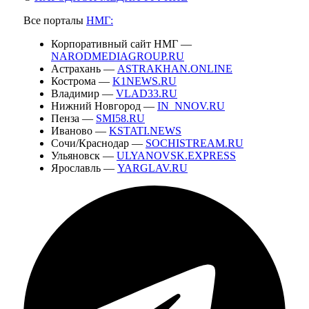
Все порталы
НМГ:
Корпоративный сайт НМГ —
NARODMEDIAGROUP.RU
Астрахань —
ASTRAKHAN.ONLINE
Кострома —
K1NEWS.RU
Владимир —
VLAD33.RU
Нижний Новгород —
IN_NNOV.RU
Пенза —
SMI58.RU
Иваново —
KSTATI.NEWS
Сочи/Краснодар —
SOCHISTREAM.RU
Ульяновск —
ULYANOVSK.EXPRESS
Ярославль —
YARGLAV.RU