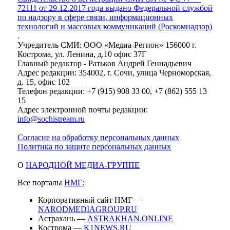
72111 от 29.12.2017 года выдано Федеральной службой
по надзору в сфере связи, информационных
технологий и массовых коммуникаций (Роскомнадзор)
.
Учредитель СМИ: ООО «Медиа-Регион» 156000 г.
Кострома, ул. Ленина, д.10 офис 37Г
Главный редактор - Ратьков Андрей Геннадьевич
Адрес редакции: 354002, г. Сочи, улица Черноморская,
д. 15, офис 102
Телефон редакции: +7 (915) 908 33 00, +7 (862) 555 13
15
Адрес электронной почты редакции:
info@sochistream.ru
Согласие на обработку персональных данных
Политика по защите персональных данных
О
НАРОДНОЙ МЕДИА-ГРУППЕ
Все порталы
НМГ:
Корпоративный сайт НМГ —
NARODMEDIAGROUP.RU
Астрахань —
ASTRAKHAN.ONLINE
Кострома —
K1NEWS.RU