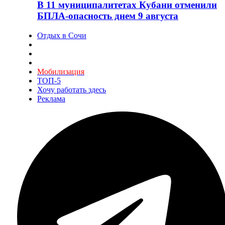
В 11 муниципалитетах Кубани отменили
БПЛА-опасность днем 9 августа
Отдых в Сочи
Мобилизация
ТОП-5
Хочу работать здесь
Реклама