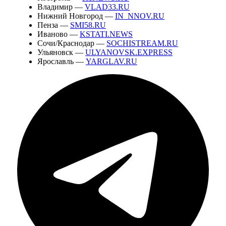
Владимир —
VLAD33.RU
Нижний Новгород —
IN_NNOV.RU
Пенза —
SMI58.RU
Иваново —
KSTATI.NEWS
Сочи/Краснодар —
SOCHISTREAM.RU
Ульяновск —
ULYANOVSK.EXPRESS
Ярославль —
YARGLAV.RU