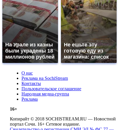
На Урале из казны
Не ешьте эту
были украдены 18
готовую еду из
миллионов рублей
магазина: список
О нас
Реклама на SochiStream
Контакты
Пользовательское соглашение
Народная медиа-группа
Реклама
16+
Копирайт © 2018 SOCHISTREAM.RU — Новостной
портал Сочи. 16+ Сетевое издание.
Свидетельство о регистрации СМИ ЭЛ № ФС 77 —