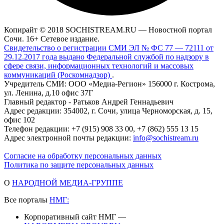
Копирайт © 2018 SOCHISTREAM.RU — Новостной портал
Сочи. 16+ Сетевое издание.
Свидетельство о регистрации СМИ ЭЛ № ФС 77 — 72111 от
29.12.2017 года выдано Федеральной службой по надзору в
сфере связи, информационных технологий и массовых
коммуникаций (Роскомнадзор)
.
Учредитель СМИ: ООО «Медиа-Регион» 156000 г. Кострома,
ул. Ленина, д.10 офис 37Г
Главный редактор - Ратьков Андрей Геннадьевич
Адрес редакции: 354002, г. Сочи, улица Черноморская, д. 15,
офис 102
Телефон редакции: +7 (915) 908 33 00, +7 (862) 555 13 15
Адрес электронной почты редакции:
info@sochistream.ru
Согласие на обработку персональных данных
Политика по защите персональных данных
О
НАРОДНОЙ МЕДИА-ГРУППЕ
Все порталы
НМГ:
Корпоративный сайт НМГ —