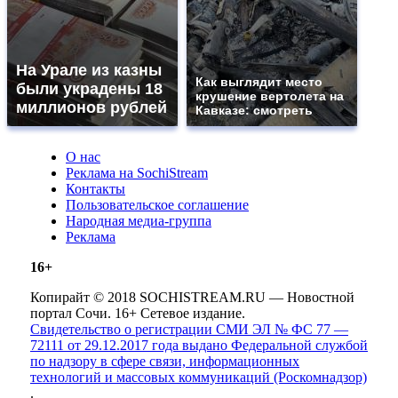
На Урале из казны
Как выглядит место
были украдены 18
крушение вертолета на
миллионов рублей
Кавказе: смотреть
О нас
Реклама на SochiStream
Контакты
Пользовательское соглашение
Народная медиа-группа
Реклама
16+
Копирайт © 2018 SOCHISTREAM.RU — Новостной
портал Сочи. 16+ Сетевое издание.
Свидетельство о регистрации СМИ ЭЛ № ФС 77 —
72111 от 29.12.2017 года выдано Федеральной службой
по надзору в сфере связи, информационных
технологий и массовых коммуникаций (Роскомнадзор)
.