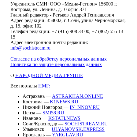
Учредитель СМИ: ООО «Медиа-Регион» 156000 г.
Кострома, ул. Ленина, д.10 офис 37Г
Главный редактор - Ратьков Андрей Геннадьевич
Адрес редакции: 354002, г. Сочи, улица Черноморская,
д. 15, офис 102
Телефон редакции: +7 (915) 908 33 00, +7 (862) 555 13
15
Адрес электронной почты редакции:
info@sochistream.ru
Согласие на обработку персональных данных
Политика по защите персональных данных
О
НАРОДНОЙ МЕДИА-ГРУППЕ
Все порталы
НМГ:
Астрахань —
ASTRAKHAN.ONLINE
Кострома —
K1NEWS.RU
Нижний Новгород —
IN_NNOV.RU
Пенза —
SMI58.RU
Иваново —
KSTATI.NEWS
Сочи/Краснодар —
SOCHISTREAM.RU
Ульяновск —
ULYANOVSK.EXPRESS
Ярославль —
YARGLAV.RU