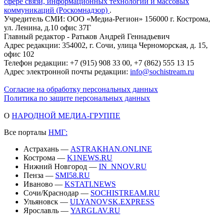
сфере связи, информационных технологий и массовых
коммуникаций (Роскомнадзор)
.
Учредитель СМИ: ООО «Медиа-Регион» 156000 г. Кострома,
ул. Ленина, д.10 офис 37Г
Главный редактор - Ратьков Андрей Геннадьевич
Адрес редакции: 354002, г. Сочи, улица Черноморская, д. 15,
офис 102
Телефон редакции: +7 (915) 908 33 00, +7 (862) 555 13 15
Адрес электронной почты редакции:
info@sochistream.ru
Согласие на обработку персональных данных
Политика по защите персональных данных
О
НАРОДНОЙ МЕДИА-ГРУППЕ
Все порталы
НМГ:
Астрахань —
ASTRAKHAN.ONLINE
Кострома —
K1NEWS.RU
Нижний Новгород —
IN_NNOV.RU
Пенза —
SMI58.RU
Иваново —
KSTATI.NEWS
Сочи/Краснодар —
SOCHISTREAM.RU
Ульяновск —
ULYANOVSK.EXPRESS
Ярославль —
YARGLAV.RU