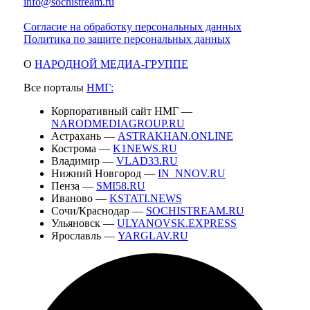
info@sochistream.ru
Согласие на обработку персональных данных
Политика по защите персональных данных
О
НАРОДНОЙ МЕДИА-ГРУППЕ
Все порталы
НМГ:
Корпоративный сайт НМГ —
NARODMEDIAGROUP.RU
Астрахань —
ASTRAKHAN.ONLINE
Кострома —
K1NEWS.RU
Владимир —
VLAD33.RU
Нижний Новгород —
IN_NNOV.RU
Пенза —
SMI58.RU
Иваново —
KSTATI.NEWS
Сочи/Краснодар —
SOCHISTREAM.RU
Ульяновск —
ULYANOVSK.EXPRESS
Ярославль —
YARGLAV.RU