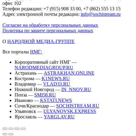
офис 102
Телефон редакции: +7 (915) 908 33 00, +7 (862) 555 13 15
Адрес электронной почты редакции:
info@sochistream.ru
Согласие на обработку персональных данных
Политика по защите персональных данных
О
НАРОДНОЙ МЕДИА-ГРУППЕ
Все порталы
НМГ:
Корпоративный сайт НМГ —
NARODMEDIAGROUP.RU
Астрахань —
ASTRAKHAN.ONLINE
Кострома —
K1NEWS.RU
Владимир —
VLAD33.RU
Нижний Новгород —
IN_NNOV.RU
Пенза —
SMI58.RU
Иваново —
KSTATI.NEWS
Сочи/Краснодар —
SOCHISTREAM.RU
Ульяновск —
ULYANOVSK.EXPRESS
Ярославль —
YARGLAV.RU