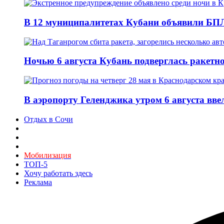
В 12 муниципалитетах Кубани объявили БПЛ
Ночью 6 августа Кубань подверглась ракетн
В аэропорту Геленджика утром 6 августа вв
Отдых в Сочи
Мобилизация
ТОП-5
Хочу работать здесь
Реклама