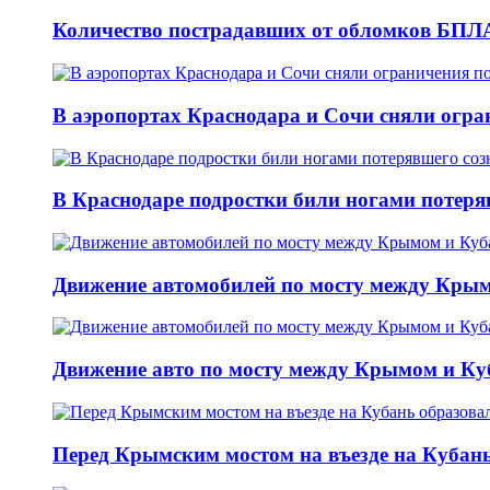
Количество пострадавших от обломков БПЛА
В аэропортах Краснодара и Сочи сняли огран
В Краснодаре подростки били ногами потеря
Движение автомобилей по мосту между Крым
Движение авто по мосту между Крымом и Ку
Перед Крымским мостом на въезде на Кубань 