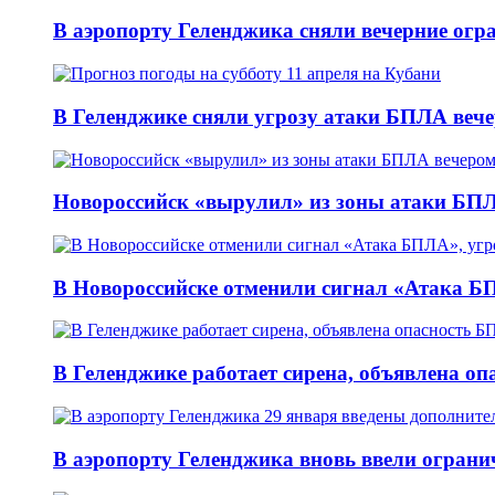
В аэропорту Геленджика сняли вечерние огр
В Геленджике сняли угрозу атаки БПЛА вече
Новороссийск «вырулил» из зоны атаки БПЛ
В Новороссийске отменили сигнал «Атака БП
В Геленджике работает сирена, объявлена оп
В аэропорту Геленджика вновь ввели огранич