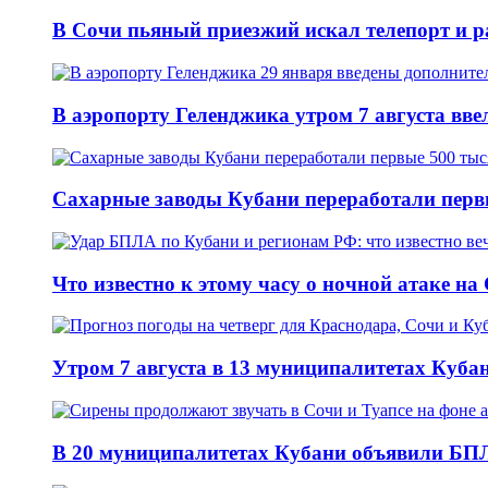
В Сочи пьяный приезжий искал телепорт и 
В аэропорту Геленджика утром 7 августа вв
Сахарные заводы Кубани переработали перв
Что известно к этому часу о ночной атаке на
Утром 7 августа в 13 муниципалитетах Куб
В 20 муниципалитетах Кубани объявили БПЛ