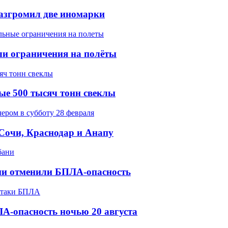
разгромил две иномарки
ели ограничения на полёты
ые 500 тысяч тонн свеклы
 Сочи, Краснодар и Анапу
ани отменили БПЛА-опасность
А-опасность ночью 20 августа