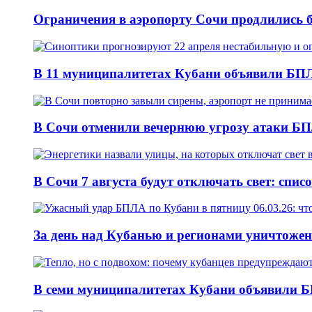
Ограничения в аэропорту Сочи продлились б
В 11 муниципалитетах Кубани объявили БПЛА
В Сочи отменили вечернюю угрозу атаки БП
В Сочи 7 августа будут отключать свет: спис
За день над Кубанью и регионами уничтожен
В семи муниципалитетах Кубани объявили Б