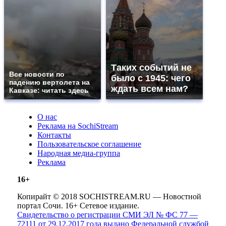
Таких событий не
Все новости по
было с 1945: чего
падению вертолета на
ждать всем нам?
Кавказе: читать здесь
О нас
Реклама на SochiStream
Контакты
Пользовательское соглашение
Народная медиа-группа
Реклама
16+
Копирайт © 2018 SOCHISTREAM.RU — Новостной
портал Сочи. 16+ Сетевое издание.
Свидетельство о регистрации СМИ ЭЛ № ФС 77 —
72111 от 29.12.2017 года выдано Федеральной службой