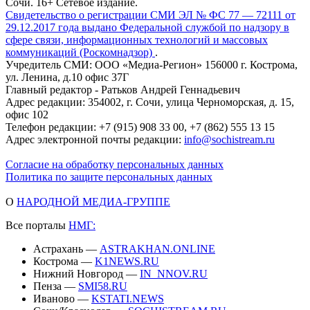
Сочи. 16+ Сетевое издание.
Свидетельство о регистрации СМИ ЭЛ № ФС 77 — 72111 от
29.12.2017 года выдано Федеральной службой по надзору в
сфере связи, информационных технологий и массовых
коммуникаций (Роскомнадзор)
.
Учредитель СМИ: ООО «Медиа-Регион» 156000 г. Кострома,
ул. Ленина, д.10 офис 37Г
Главный редактор - Ратьков Андрей Геннадьевич
Адрес редакции: 354002, г. Сочи, улица Черноморская, д. 15,
офис 102
Телефон редакции: +7 (915) 908 33 00, +7 (862) 555 13 15
Адрес электронной почты редакции:
info@sochistream.ru
Согласие на обработку персональных данных
Политика по защите персональных данных
О
НАРОДНОЙ МЕДИА-ГРУППЕ
Все порталы
НМГ:
Астрахань —
ASTRAKHAN.ONLINE
Кострома —
K1NEWS.RU
Нижний Новгород —
IN_NNOV.RU
Пенза —
SMI58.RU
Иваново —
KSTATI.NEWS