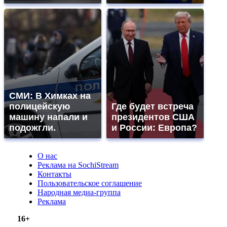
СМИ: В Химках на
полицейскую
Где будет встреча
машину напали и
президентов США
подожгли.
и России: Европа?
О нас
Реклама на SochiStream
Контакты
Пользовательское соглашение
Народная медиа-группа
Реклама
16+