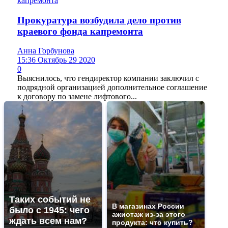
Прокуратура возбудила дело против
краевого фонда капремонта
Анна Горбунова
15:36 Октябрь 29 2020
0
Выяснилось, что гендиректор компании заключил с
подрядной организацией дополнительное соглашение
к договору по замене лифтового...
Таких событий не
В магазинах России
было с 1945: чего
ажиотаж из-за этого
ждать всем нам?
продукта: что купить?