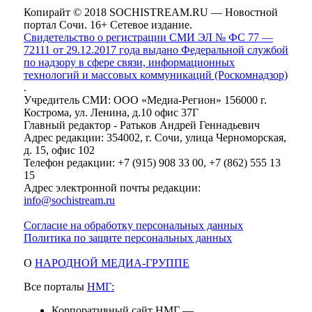
Копирайт © 2018 SOCHISTREAM.RU — Новостной
портал Сочи. 16+ Сетевое издание.
Свидетельство о регистрации СМИ ЭЛ № ФС 77 —
72111 от 29.12.2017 года выдано Федеральной службой
по надзору в сфере связи, информационных
технологий и массовых коммуникаций (Роскомнадзор)
.
Учредитель СМИ: ООО «Медиа-Регион» 156000 г.
Кострома, ул. Ленина, д.10 офис 37Г
Главный редактор - Ратьков Андрей Геннадьевич
Адрес редакции: 354002, г. Сочи, улица Черноморская,
д. 15, офис 102
Телефон редакции: +7 (915) 908 33 00, +7 (862) 555 13
15
Адрес электронной почты редакции:
info@sochistream.ru
Согласие на обработку персональных данных
Политика по защите персональных данных
О
НАРОДНОЙ МЕДИА-ГРУППЕ
Все порталы
НМГ:
Корпоративный сайт НМГ —