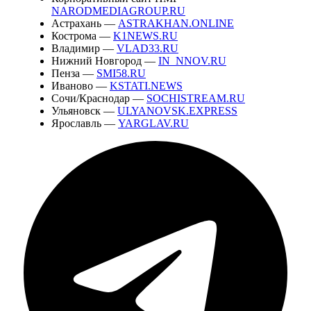
NARODMEDIAGROUP.RU
Астрахань —
ASTRAKHAN.ONLINE
Кострома —
K1NEWS.RU
Владимир —
VLAD33.RU
Нижний Новгород —
IN_NNOV.RU
Пенза —
SMI58.RU
Иваново —
KSTATI.NEWS
Сочи/Краснодар —
SOCHISTREAM.RU
Ульяновск —
ULYANOVSK.EXPRESS
Ярославль —
YARGLAV.RU