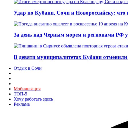
Удар по Кубани, Сочи и Новороссийску: что и
За день над Черным морем и регионами РФ 
В девяти муниципалитетах Кубани отменили 
Отдых в Сочи
Мобилизация
ТОП-5
Хочу работать здесь
Реклама