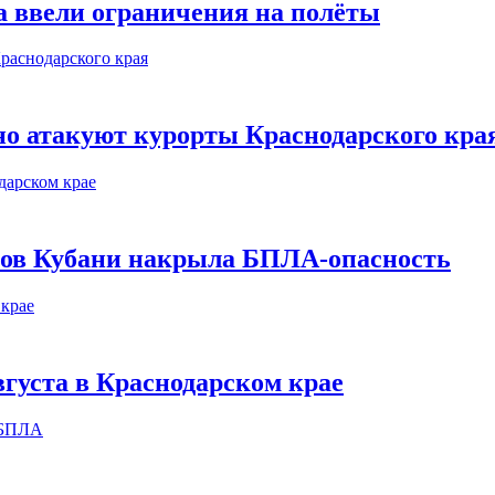
а ввели ограничения на полёты
о атакуют курорты Краснодарского кра
етов Кубани накрыла БПЛА-опасность
вгуста в Краснодарском крае