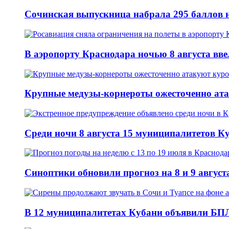
Сочинская выпускница набрала 295 баллов н
В аэропорту Краснодара ночью 8 августа вв
Крупные медузы-корнероты ожесточенно ат
Среди ночи 8 августа 15 муниципалитетов 
Синоптики обновили прогноз на 8 и 9 август
В 12 муниципалитетах Кубани объявили БПЛ