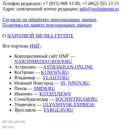
Телефон редакции: +7 (915) 908 33 00, +7 (862) 555 13 15
Адрес электронной почты редакции:
info@sochistream.ru
Согласие на обработку персональных данных
Политика по защите персональных данных
О
НАРОДНОЙ МЕДИА-ГРУППЕ
Все порталы
НМГ:
Корпоративный сайт НМГ —
NARODMEDIAGROUP.RU
Астрахань —
ASTRAKHAN.ONLINE
Кострома —
K1NEWS.RU
Владимир —
VLAD33.RU
Нижний Новгород —
IN_NNOV.RU
Пенза —
SMI58.RU
Иваново —
KSTATI.NEWS
Сочи/Краснодар —
SOCHISTREAM.RU
Ульяновск —
ULYANOVSK.EXPRESS
Ярославль —
YARGLAV.RU