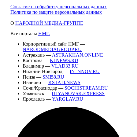
Согласие на обработку персональных данных
Политика по защите персональных данных
О
НАРОДНОЙ МЕДИА-ГРУППЕ
Все порталы
НМГ:
Корпоративный сайт НМГ —
NARODMEDIAGROUP.RU
Астрахань —
ASTRAKHAN.ONLINE
Кострома —
K1NEWS.RU
Владимир —
VLAD33.RU
Нижний Новгород —
IN_NNOV.RU
Пенза —
SMI58.RU
Иваново —
KSTATI.NEWS
Сочи/Краснодар —
SOCHISTREAM.RU
Ульяновск —
ULYANOVSK.EXPRESS
Ярославль —
YARGLAV.RU