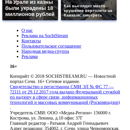
На Урале из казны
Как выглядит место
были украдены 18
крушение вертолета на
миллионов рублей
Кавказе: смотреть
О нас
Реклама на SochiStream
Контакты
Пользовательское соглашение
Народная медиа-группа
Реклама
16+
Копирайт © 2018 SOCHISTREAM.RU — Новостной
портал Сочи. 16+ Сетевое издание.
Свидетельство о регистрации СМИ ЭЛ № ФС 77 —
72111 от 29.12.2017 года выдано Федеральной службой
по надзору в сфере связи, информационных
технологий и массовых коммуникаций (Роскомнадзор)
.
Учредитель СМИ: ООО «Медиа-Регион» 156000 г.
Кострома, ул. Ленина, д.10 офис 37Г
Главный редактор - Ратьков Андрей Геннадьевич
Адрес редакции: 354002, г. Сочи, улица Черноморская,