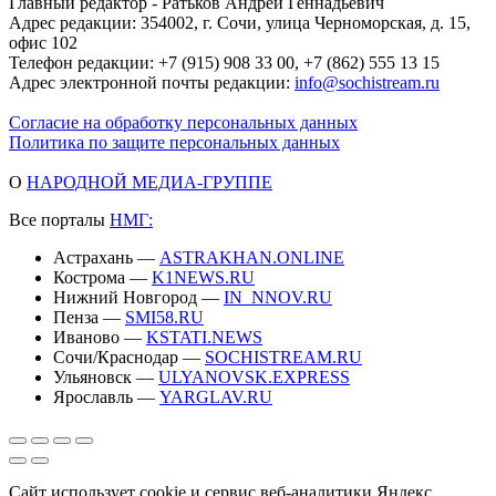
Главный редактор - Ратьков Андрей Геннадьевич
Адрес редакции: 354002, г. Сочи, улица Черноморская, д. 15,
офис 102
Телефон редакции: +7 (915) 908 33 00, +7 (862) 555 13 15
Адрес электронной почты редакции:
info@sochistream.ru
Согласие на обработку персональных данных
Политика по защите персональных данных
О
НАРОДНОЙ МЕДИА-ГРУППЕ
Все порталы
НМГ:
Астрахань —
ASTRAKHAN.ONLINE
Кострома —
K1NEWS.RU
Нижний Новгород —
IN_NNOV.RU
Пенза —
SMI58.RU
Иваново —
KSTATI.NEWS
Сочи/Краснодар —
SOCHISTREAM.RU
Ульяновск —
ULYANOVSK.EXPRESS
Ярославль —
YARGLAV.RU
Сайт использует cookie и сервис веб-аналитики Яндекс