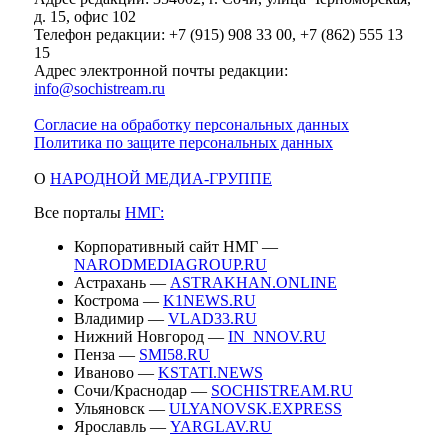
д. 15, офис 102
Телефон редакции: +7 (915) 908 33 00, +7 (862) 555 13
15
Адрес электронной почты редакции:
info@sochistream.ru
Согласие на обработку персональных данных
Политика по защите персональных данных
О
НАРОДНОЙ МЕДИА-ГРУППЕ
Все порталы
НМГ:
Корпоративный сайт НМГ —
NARODMEDIAGROUP.RU
Астрахань —
ASTRAKHAN.ONLINE
Кострома —
K1NEWS.RU
Владимир —
VLAD33.RU
Нижний Новгород —
IN_NNOV.RU
Пенза —
SMI58.RU
Иваново —
KSTATI.NEWS
Сочи/Краснодар —
SOCHISTREAM.RU
Ульяновск —
ULYANOVSK.EXPRESS
Ярославль —
YARGLAV.RU