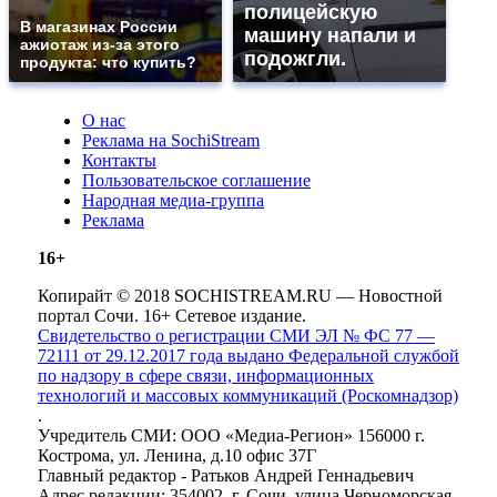
полицейскую
В магазинах России
машину напали и
ажиотаж из-за этого
подожгли.
продукта: что купить?
О нас
Реклама на SochiStream
Контакты
Пользовательское соглашение
Народная медиа-группа
Реклама
16+
Копирайт © 2018 SOCHISTREAM.RU — Новостной
портал Сочи. 16+ Сетевое издание.
Свидетельство о регистрации СМИ ЭЛ № ФС 77 —
72111 от 29.12.2017 года выдано Федеральной службой
по надзору в сфере связи, информационных
технологий и массовых коммуникаций (Роскомнадзор)
.
Учредитель СМИ: ООО «Медиа-Регион» 156000 г.
Кострома, ул. Ленина, д.10 офис 37Г
Главный редактор - Ратьков Андрей Геннадьевич
Адрес редакции: 354002, г. Сочи, улица Черноморская,