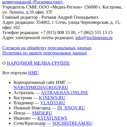
коммуникаций (Роскомнадзор)
.
Учредитель СМИ: ООО «Медиа-Регион» 156000 г. Кострома,
ул. Ленина, д.10 офис 37Г
Главный редактор - Ратьков Андрей Геннадьевич
Адрес редакции: 354002, г. Сочи, улица Черноморская, д. 15,
офис 102
Телефон редакции: +7 (915) 908 33 00, +7 (862) 555 13 15
Адрес электронной почты редакции:
info@sochistream.ru
Согласие на обработку персональных данных
Политика по защите персональных данных
О
НАРОДНОЙ МЕДИА-ГРУППЕ
Все порталы
НМГ:
Корпоративный сайт НМГ —
NARODMEDIAGROUP.RU
Астрахань —
ASTRAKHAN.ONLINE
Кострома —
K1NEWS.RU
Владимир —
VLAD33.RU
Нижний Новгород —
IN_NNOV.RU
Пенза —
SMI58.RU
Иваново —
KSTATI.NEWS
Сочи/Краснодар —
SOCHISTREAM.RU