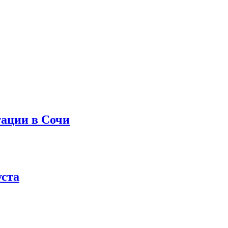
тации в Сочи
уста