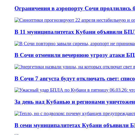
Ограничения в аэропорту Сочи продлились б
В 11 муниципалитетах Кубани объявили БПЛА
В Сочи отменили вечернюю угрозу атаки БП
В Сочи 7 августа будут отключать свет: спис
За день над Кубанью и регионами уничтожен
В семи муниципалитетах Кубани объявили Б