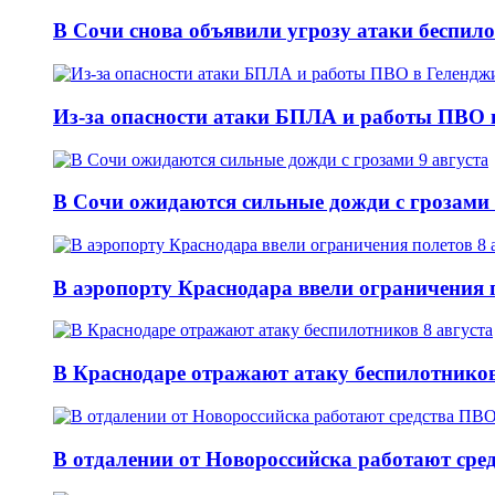
В Сочи снова объявили угрозу атаки беспило
Из-за опасности атаки БПЛА и работы ПВО в
В Сочи ожидаются сильные дожди с грозами 
В аэропорту Краснодара ввели ограничения п
В Краснодаре отражают атаку беспилотников
В отдалении от Новороссийска работают сре